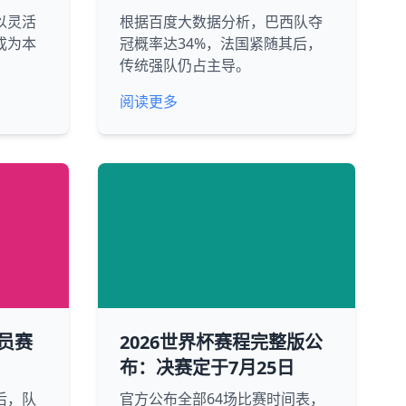
以灵活
根据百度大数据分析，巴西队夺
成为本
冠概率达34%，法国紧随其后，
传统强队仍占主导。
阅读更多
员赛
2026世界杯赛程完整版公
布：决赛定于7月25日
后，队
官方公布全部64场比赛时间表，