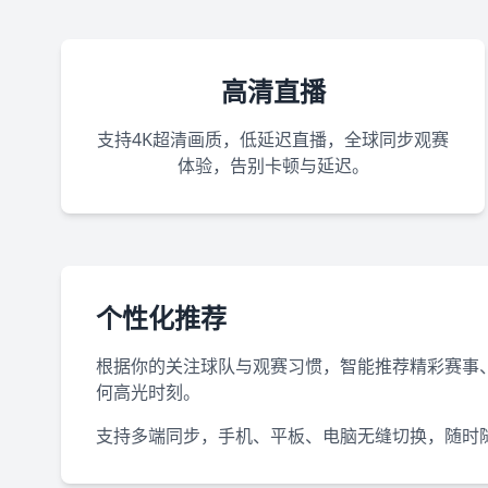
高清直播
支持4K超清画质，低延迟直播，全球同步观赛
体验，告别卡顿与延迟。
个性化推荐
根据你的关注球队与观赛习惯，智能推荐精彩赛事
何高光时刻。
支持多端同步，手机、平板、电脑无缝切换，随时