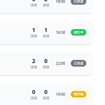
18:00
已完成
进球
进球
1
1
16:30
进行中
进球
进球
2
0
22:00
已完成
进球
进球
0
0
19:00
待开始
进球
进球