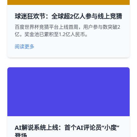
球迷狂欢节：全球超2亿人参与线上竞猜
百度世界杯竞猜平台上线首周，用户参与数突破2
亿，奖金池已累积至1.2亿人民币。
阅读更多
AI解说系统上线：首个AI评论员“小度”
登场