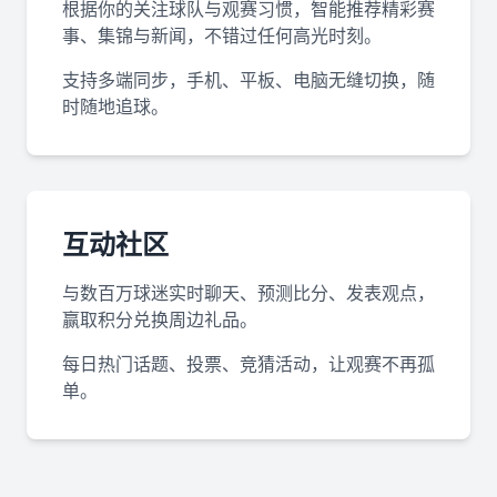
根据你的关注球队与观赛习惯，智能推荐精彩赛
事、集锦与新闻，不错过任何高光时刻。
支持多端同步，手机、平板、电脑无缝切换，随
时随地追球。
互动社区
与数百万球迷实时聊天、预测比分、发表观点，
赢取积分兑换周边礼品。
每日热门话题、投票、竞猜活动，让观赛不再孤
单。