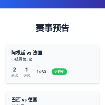
赛事预告
阿根廷 vs 法国
小组赛第3轮
2
1
14:30
进行中
进球
进球
巴西 vs 德国