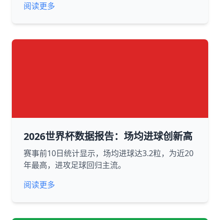
阅读更多
2026世界杯数据报告：场均进球创新高
赛事前10日统计显示，场均进球达3.2粒，为近20
年最高，进攻足球回归主流。
阅读更多