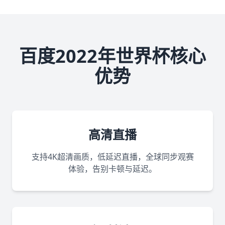
百度2022年世界杯核心
优势
高清直播
支持4K超清画质，低延迟直播，全球同步观赛
体验，告别卡顿与延迟。