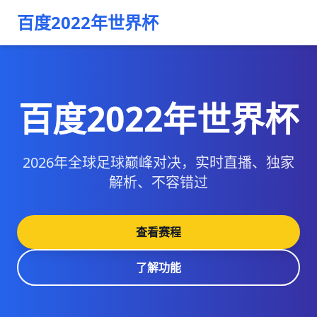
百度2022年世界杯
百度2022年世界杯
2026年全球足球巅峰对决，实时直播、独家
解析、不容错过
查看赛程
了解功能