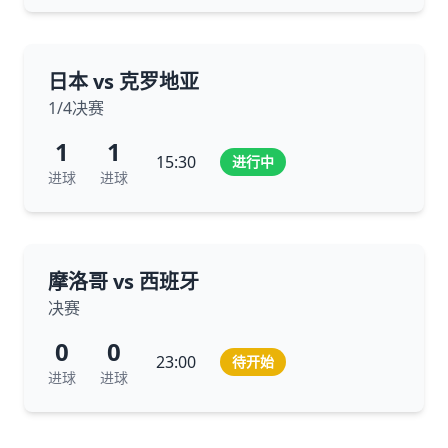
日本 vs 克罗地亚
1/4决赛
1
1
15:30
进行中
进球
进球
摩洛哥 vs 西班牙
决赛
0
0
23:00
待开始
进球
进球