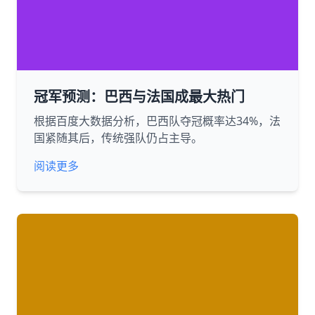
冠军预测：巴西与法国成最大热门
根据百度大数据分析，巴西队夺冠概率达34%，法
国紧随其后，传统强队仍占主导。
阅读更多