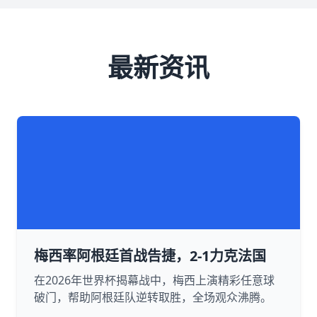
最新资讯
梅西率阿根廷首战告捷，2-1力克法国
在2026年世界杯揭幕战中，梅西上演精彩任意球
破门，帮助阿根廷队逆转取胜，全场观众沸腾。