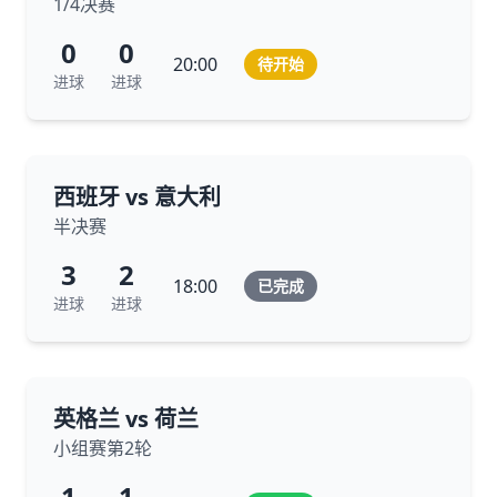
1/4决赛
0
0
20:00
待开始
进球
进球
西班牙 vs 意大利
半决赛
3
2
18:00
已完成
进球
进球
英格兰 vs 荷兰
小组赛第2轮
1
1