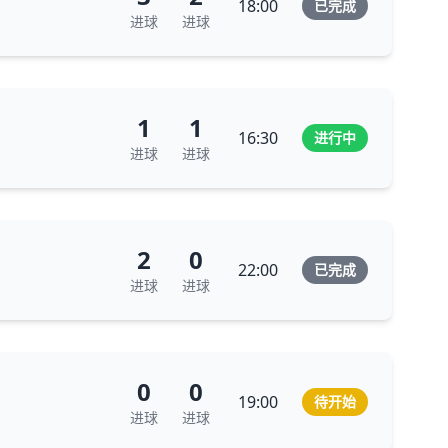
18:00
已完成
进球
进球
1
1
16:30
进行中
进球
进球
2
0
22:00
已完成
进球
进球
0
0
19:00
待开始
进球
进球