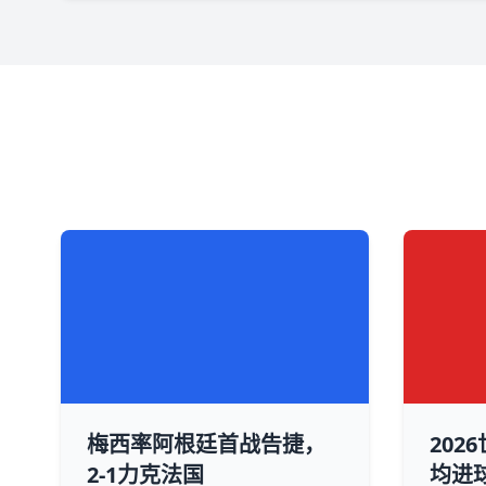
梅西率阿根廷首战告捷，
202
2-1力克法国
均进