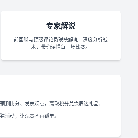
专家解说
前国脚与顶级评论员联袂解说，深度分析战
术，带你读懂每一场比赛。
预测比分、发表观点，赢取积分兑换周边礼品。
猜活动，让观赛不再孤单。