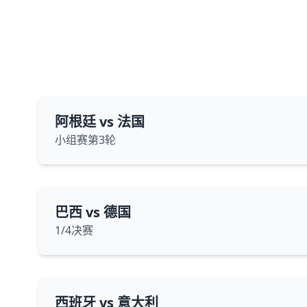
阿根廷 vs 法国
小组赛第3轮
巴西 vs 德国
1/4决赛
西班牙 vs 意大利