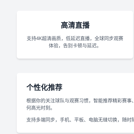
高清直播
支持4K超清画质，低延迟直播，全球同步观赛
体验，告别卡顿与延迟。
个性化推荐
根据你的关注球队与观赛习惯，智能推荐精彩赛事
何高光时刻。
支持多端同步，手机、平板、电脑无缝切换，随时