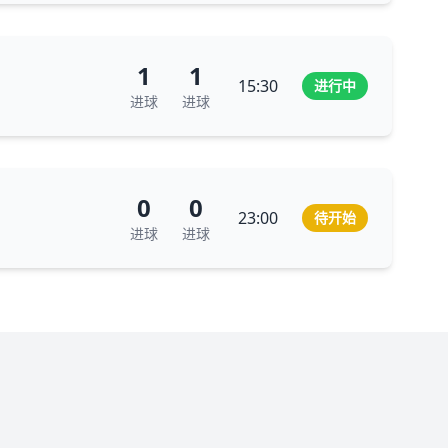
1
1
15:30
进行中
进球
进球
0
0
23:00
待开始
进球
进球