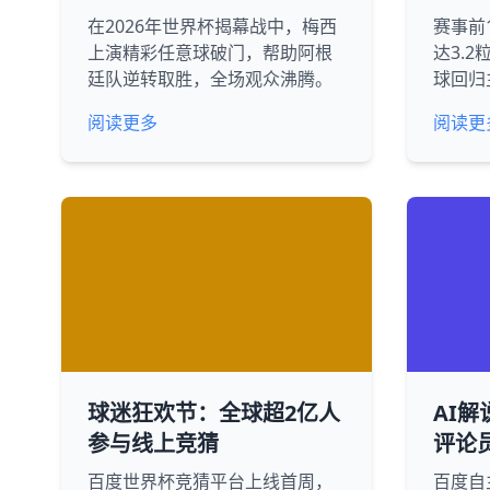
在2026年世界杯揭幕战中，梅西
赛事前
上演精彩任意球破门，帮助阿根
达3.
廷队逆转取胜，全场观众沸腾。
球回归
阅读更多
阅读更
球迷狂欢节：全球超2亿人
AI解
参与线上竞猜
评论
百度世界杯竞猜平台上线首周，
百度自