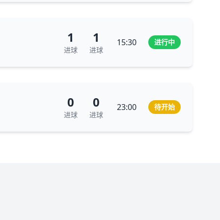
1
1
15:30
进行中
进球
进球
0
0
23:00
待开始
进球
进球