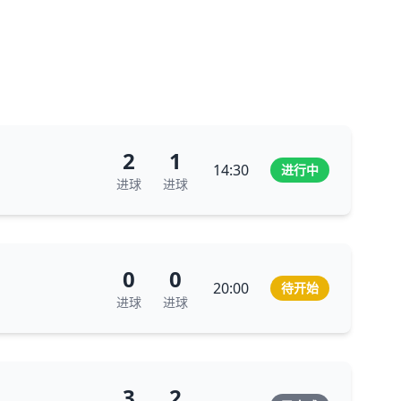
2
1
14:30
进行中
进球
进球
0
0
20:00
待开始
进球
进球
3
2