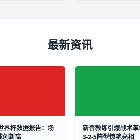
最新资讯
6世界杯数据报告：场
新晋教练引爆战术革
球创新高
3-2-5阵型惊艳亮相