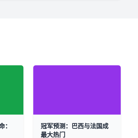
命：
冠军预测：巴西与法国成
最大热门