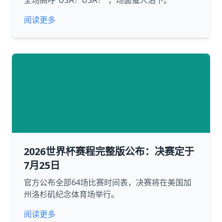
全场高呼“USA！USA！”，场面催人泪下。
阅读更多
2026世界杯赛程完整版公布：决赛定于
7月25日
官方公布全部64场比赛时间表，决赛将在美国加
州洛杉矶纪念体育场举行。
阅读更多