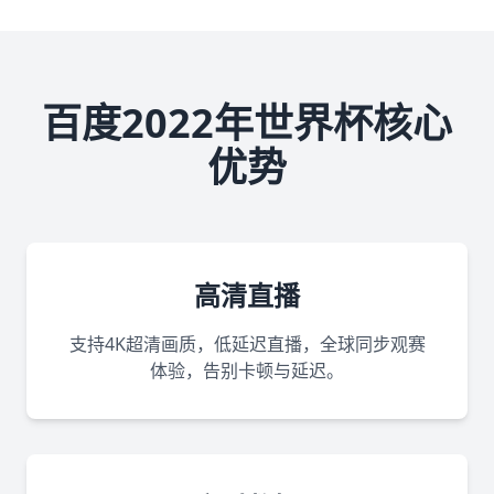
百度2022年世界杯核心
优势
高清直播
支持4K超清画质，低延迟直播，全球同步观赛
体验，告别卡顿与延迟。