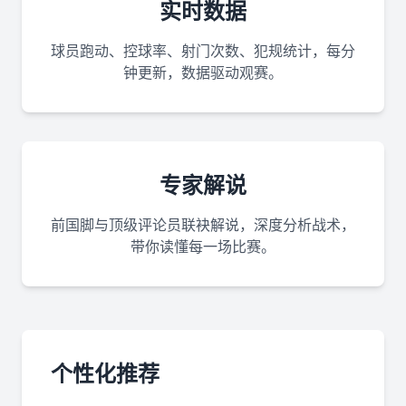
实时数据
球员跑动、控球率、射门次数、犯规统计，每分
钟更新，数据驱动观赛。
专家解说
前国脚与顶级评论员联袂解说，深度分析战术，
带你读懂每一场比赛。
个性化推荐