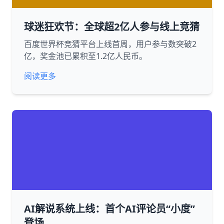
球迷狂欢节：全球超2亿人参与线上竞猜
百度世界杯竞猜平台上线首周，用户参与数突破2
亿，奖金池已累积至1.2亿人民币。
阅读更多
AI解说系统上线：首个AI评论员“小度”
登场