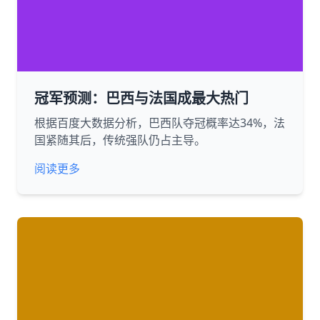
冠军预测：巴西与法国成最大热门
根据百度大数据分析，巴西队夺冠概率达34%，法
国紧随其后，传统强队仍占主导。
阅读更多