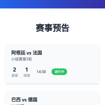
赛事预告
阿根廷 vs 法国
小组赛第3轮
2
1
14:30
进行中
进球
进球
巴西 vs 德国