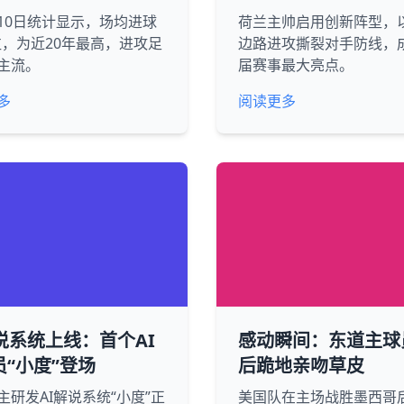
10日统计显示，场均进球
荷兰主帅启用创新阵型，
2粒，为近20年最高，进攻足
边路进攻撕裂对手防线，
主流。
届赛事最大亮点。
多
阅读更多
说系统上线：首个AI
感动瞬间：东道主球
员“小度”登场
后跪地亲吻草皮
主研发AI解说系统“小度”正
美国队在主场战胜墨西哥