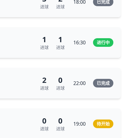
18:00
已完成
进球
进球
1
1
16:30
进行中
进球
进球
2
0
22:00
已完成
进球
进球
0
0
19:00
待开始
进球
进球