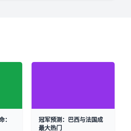
命：
冠军预测：巴西与法国成
最大热门