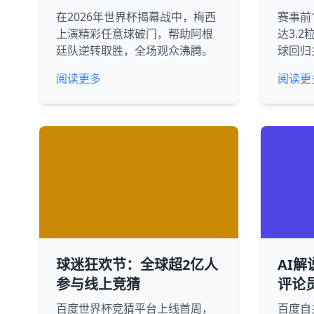
在2026年世界杯揭幕战中，梅西
赛事前
上演精彩任意球破门，帮助阿根
达3.
廷队逆转取胜，全场观众沸腾。
球回归
阅读更多
阅读更
球迷狂欢节：全球超2亿人
AI解
参与线上竞猜
评论
百度世界杯竞猜平台上线首周，
百度自