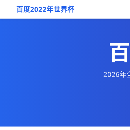
百度2022年世界杯
百
2026