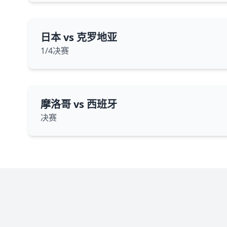
日本 vs 克罗地亚
1/4决赛
摩洛哥 vs 西班牙
决赛