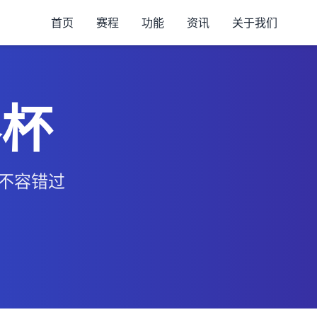
首页
赛程
功能
资讯
关于我们
界杯
、不容错过