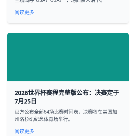
全场高呼“USA！USA！”，场面催人泪下。
阅读更多
2026世界杯赛程完整版公布：决赛定于
7月25日
官方公布全部64场比赛时间表，决赛将在美国加
州洛杉矶纪念体育场举行。
阅读更多