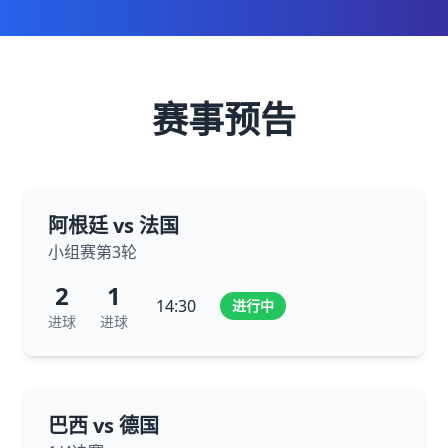
赛事预告
阿根廷 vs 法国
小组赛第3轮
2
1
14:30
进行中
进球
进球
巴西 vs 德国