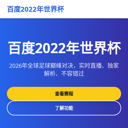
百度2022年世界杯
百度2022年世界杯
2026年全球足球巅峰对决，实时直播、独家
解析、不容错过
查看赛程
了解功能