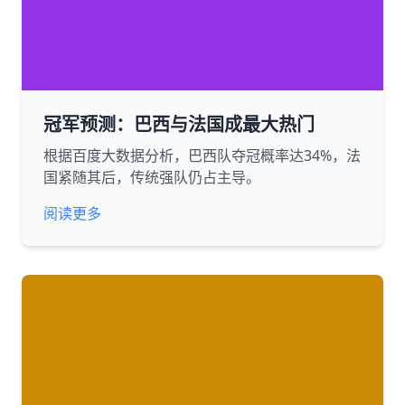
冠军预测：巴西与法国成最大热门
根据百度大数据分析，巴西队夺冠概率达34%，法
国紧随其后，传统强队仍占主导。
阅读更多