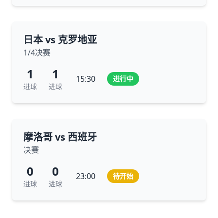
日本 vs 克罗地亚
1/4决赛
1
1
15:30
进行中
进球
进球
摩洛哥 vs 西班牙
决赛
0
0
23:00
待开始
进球
进球