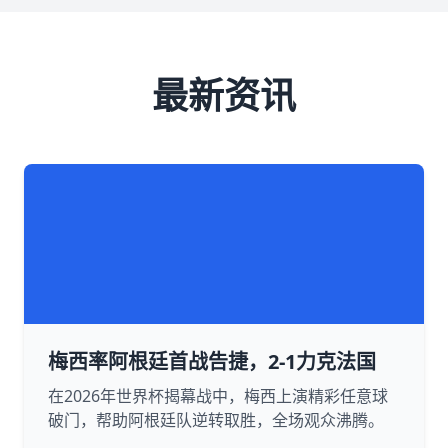
最新资讯
梅西率阿根廷首战告捷，2-1力克法国
在2026年世界杯揭幕战中，梅西上演精彩任意球
破门，帮助阿根廷队逆转取胜，全场观众沸腾。