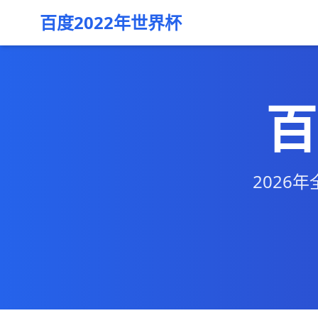
百度2022年世界杯
百
2026