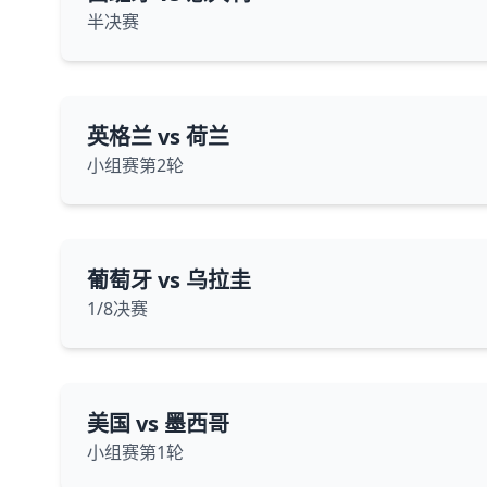
半决赛
英格兰 vs 荷兰
小组赛第2轮
葡萄牙 vs 乌拉圭
1/8决赛
美国 vs 墨西哥
小组赛第1轮