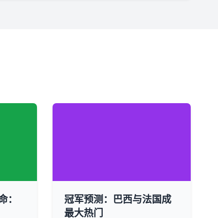
命：
冠军预测：巴西与法国成
最大热门