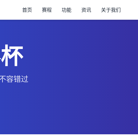
首页
赛程
功能
资讯
关于我们
界杯
、不容错过