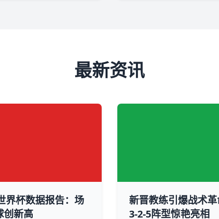
最新资讯
6世界杯数据报告：场
新晋教练引爆战术革
球创新高
3-2-5阵型惊艳亮相