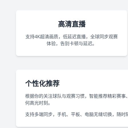
高清直播
支持4K超清画质，低延迟直播，全球同步观赛
体验，告别卡顿与延迟。
个性化推荐
根据你的关注球队与观赛习惯，智能推荐精彩赛事
何高光时刻。
支持多端同步，手机、平板、电脑无缝切换，随时