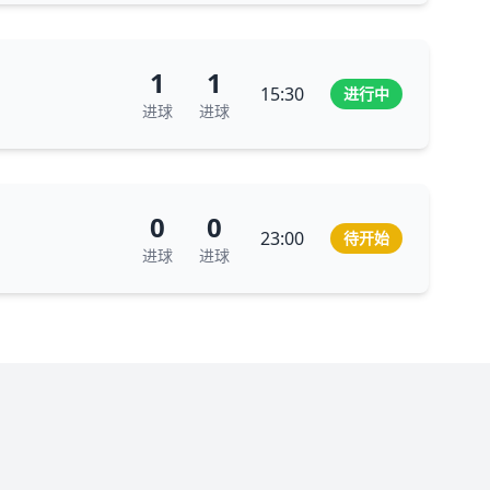
1
1
15:30
进行中
进球
进球
0
0
23:00
待开始
进球
进球