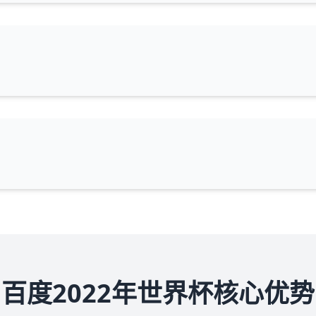
百度2022年世界杯核心优势