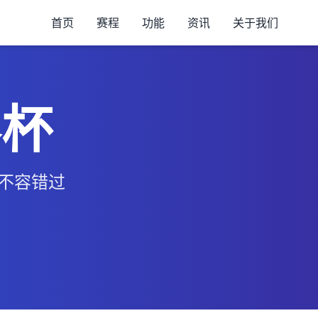
首页
赛程
功能
资讯
关于我们
界杯
、不容错过