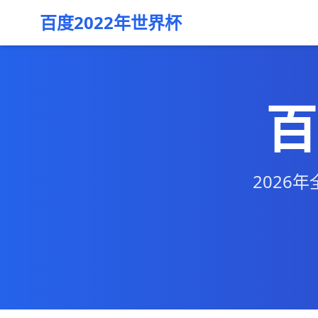
百度2022年世界杯
百
2026