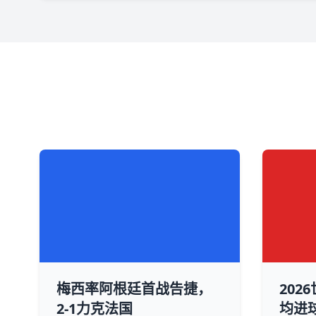
梅西率阿根廷首战告捷，
202
2-1力克法国
均进