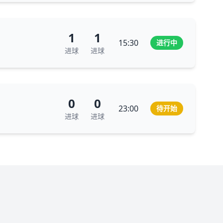
1
1
15:30
进行中
进球
进球
0
0
23:00
待开始
进球
进球