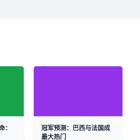
命：
冠军预测：巴西与法国成
最大热门