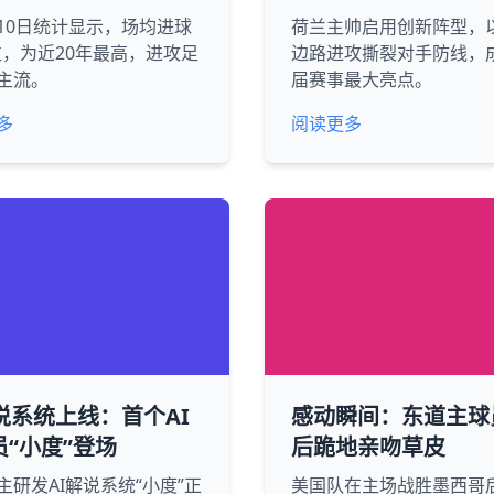
10日统计显示，场均进球
荷兰主帅启用创新阵型，
2粒，为近20年最高，进攻足
边路进攻撕裂对手防线，
主流。
届赛事最大亮点。
多
阅读更多
说系统上线：首个AI
感动瞬间：东道主球
员“小度”登场
后跪地亲吻草皮
主研发AI解说系统“小度”正
美国队在主场战胜墨西哥