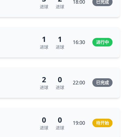
18:00
已完成
进球
进球
1
1
16:30
进行中
进球
进球
2
0
22:00
已完成
进球
进球
0
0
19:00
待开始
进球
进球