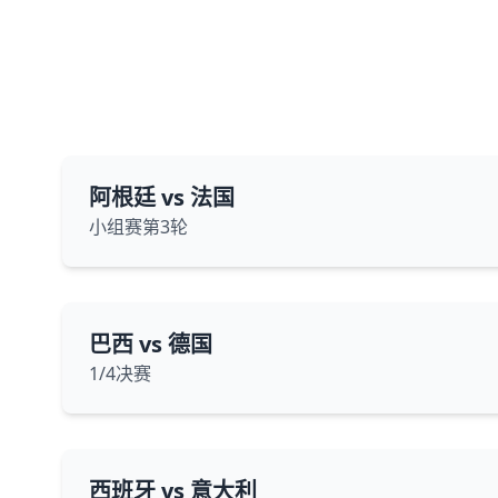
阿根廷 vs 法国
小组赛第3轮
巴西 vs 德国
1/4决赛
西班牙 vs 意大利