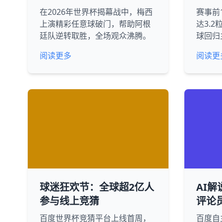
在2026年世界杯揭幕战中，梅西
赛事前
上演精彩任意球破门，帮助阿根
达3.
廷队逆转取胜，全场观众沸腾。
球回归
阅读更多
阅读更
球迷狂欢节：全球超2亿人
AI解
参与线上竞猜
评论
百度世界杯竞猜平台上线首周，
百度自