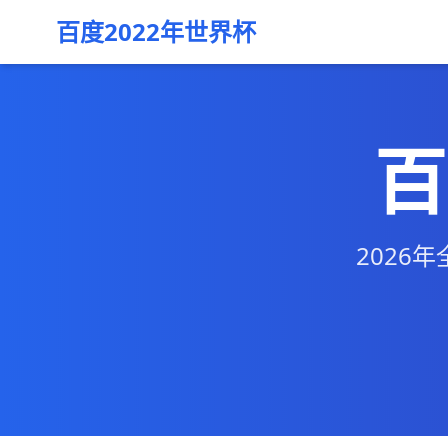
百度2022年世界杯
百
2026