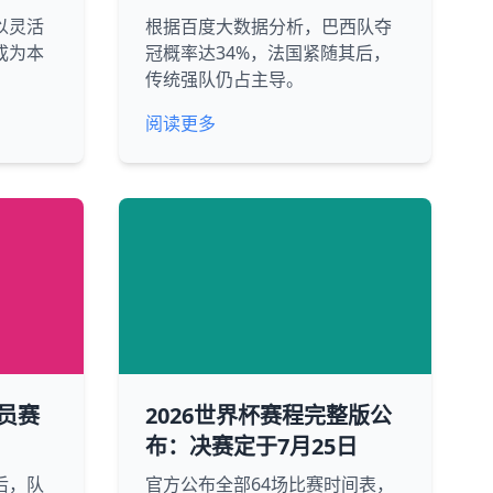
以灵活
根据百度大数据分析，巴西队夺
成为本
冠概率达34%，法国紧随其后，
传统强队仍占主导。
阅读更多
员赛
2026世界杯赛程完整版公
布：决赛定于7月25日
后，队
官方公布全部64场比赛时间表，