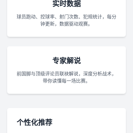
实时数据
球员跑动、控球率、射门次数、犯规统计，每分
钟更新，数据驱动观赛。
专家解说
前国脚与顶级评论员联袂解说，深度分析战术，
带你读懂每一场比赛。
个性化推荐