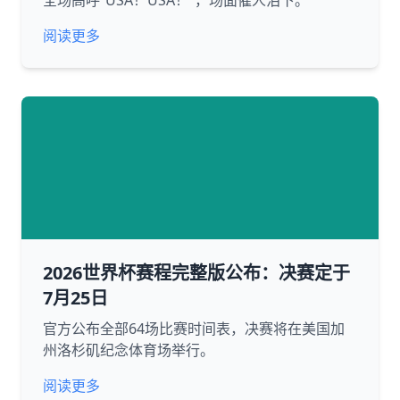
全场高呼“USA！USA！”，场面催人泪下。
阅读更多
2026世界杯赛程完整版公布：决赛定于
7月25日
官方公布全部64场比赛时间表，决赛将在美国加
州洛杉矶纪念体育场举行。
阅读更多