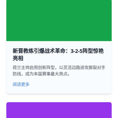
新晋教练引爆战术革命：3-2-5阵型惊艳
亮相
荷兰主帅启用创新阵型，以灵活边路进攻撕裂对手
防线，成为本届赛事最大亮点。
阅读更多