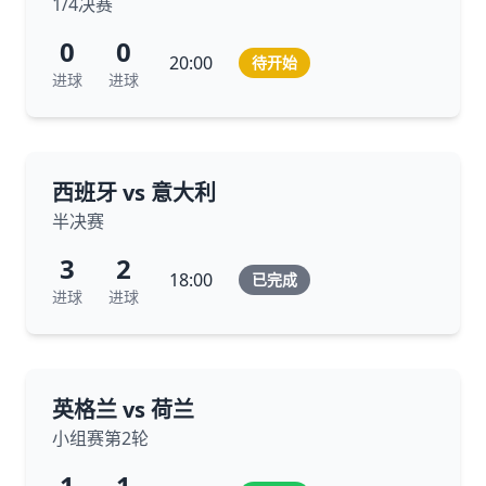
1/4决赛
0
0
20:00
待开始
进球
进球
西班牙 vs 意大利
半决赛
3
2
18:00
已完成
进球
进球
英格兰 vs 荷兰
小组赛第2轮
1
1