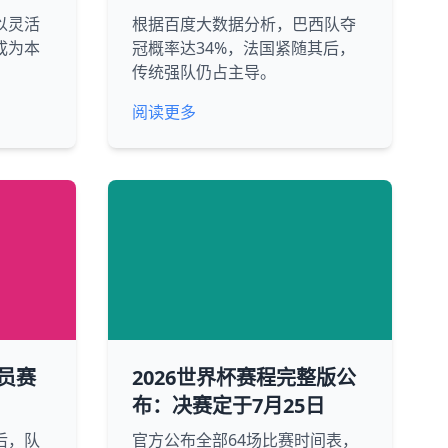
以灵活
根据百度大数据分析，巴西队夺
成为本
冠概率达34%，法国紧随其后，
传统强队仍占主导。
阅读更多
员赛
2026世界杯赛程完整版公
布：决赛定于7月25日
后，队
官方公布全部64场比赛时间表，