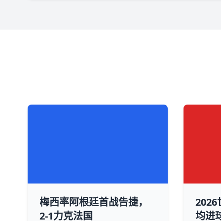
梅西率阿根廷首战告捷，
202
2-1力克法国
均进