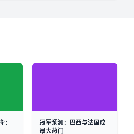
命：
冠军预测：巴西与法国成
最大热门