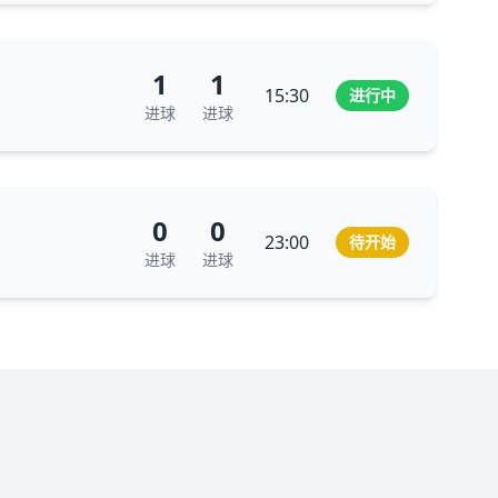
1
1
15:30
进行中
进球
进球
0
0
23:00
待开始
进球
进球