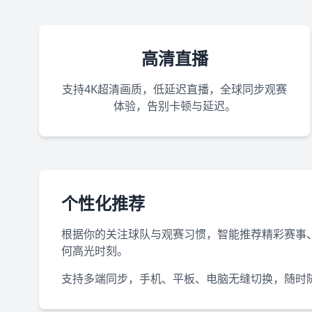
高清直播
支持4K超清画质，低延迟直播，全球同步观赛
体验，告别卡顿与延迟。
个性化推荐
根据你的关注球队与观赛习惯，智能推荐精彩赛事
何高光时刻。
支持多端同步，手机、平板、电脑无缝切换，随时