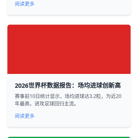
阅读更多
2026世界杯数据报告：场均进球创新高
赛事前10日统计显示，场均进球达3.2粒，为近20
年最高，进攻足球回归主流。
阅读更多