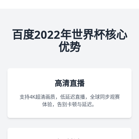
百度2022年世界杯核心
优势
高清直播
支持4K超清画质，低延迟直播，全球同步观赛
体验，告别卡顿与延迟。