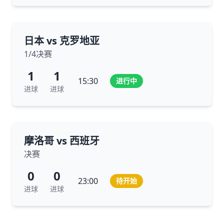
日本 vs 克罗地亚
1/4决赛
1
1
15:30
进行中
进球
进球
摩洛哥 vs 西班牙
决赛
0
0
23:00
待开始
进球
进球