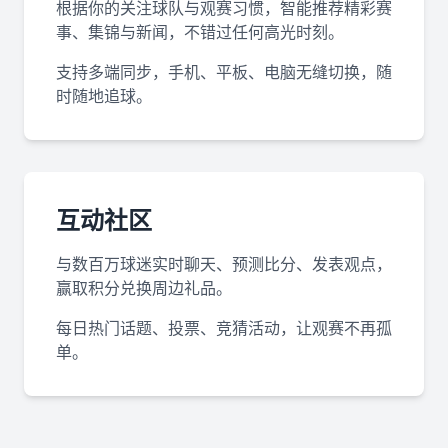
根据你的关注球队与观赛习惯，智能推荐精彩赛
事、集锦与新闻，不错过任何高光时刻。
支持多端同步，手机、平板、电脑无缝切换，随
时随地追球。
互动社区
与数百万球迷实时聊天、预测比分、发表观点，
赢取积分兑换周边礼品。
每日热门话题、投票、竞猜活动，让观赛不再孤
单。