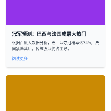
冠军预测：巴西与法国成最大热门
根据百度大数据分析，巴西队夺冠概率达34%，法
国紧随其后，传统强队仍占主导。
阅读更多