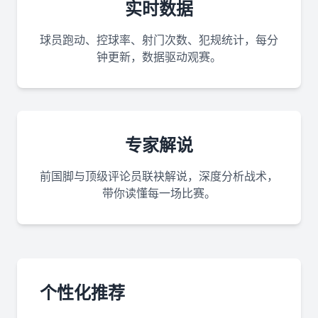
实时数据
球员跑动、控球率、射门次数、犯规统计，每分
钟更新，数据驱动观赛。
专家解说
前国脚与顶级评论员联袂解说，深度分析战术，
带你读懂每一场比赛。
个性化推荐