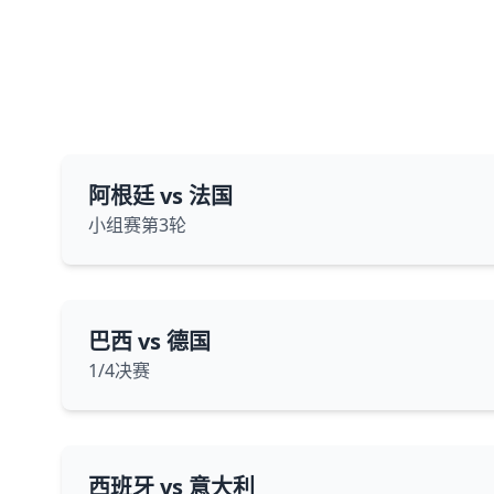
阿根廷 vs 法国
小组赛第3轮
巴西 vs 德国
1/4决赛
西班牙 vs 意大利