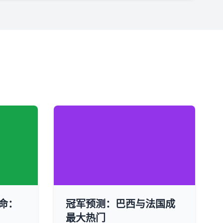
命：
冠军预测：巴西与法国成
最大热门