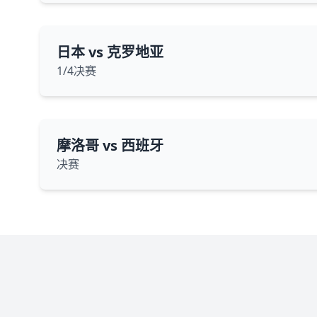
日本 vs 克罗地亚
1/4决赛
摩洛哥 vs 西班牙
决赛