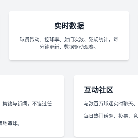
实时数据
球员跑动、控球率、射门次数、犯规统计，每
分钟更新，数据驱动观赛。
互动社区
、集锦与新闻，不错过任
与数百万球迷实时聊天、
每日热门话题、投票、竞
随地追球。