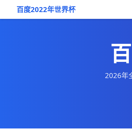
百度2022年世界杯
百
2026