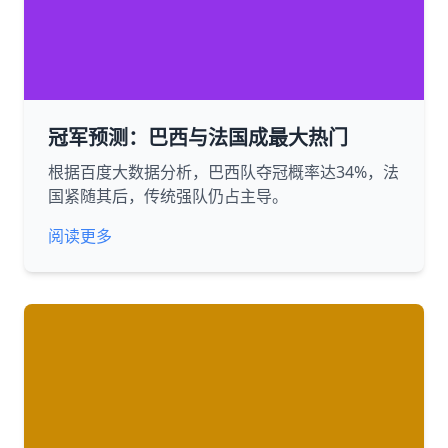
冠军预测：巴西与法国成最大热门
根据百度大数据分析，巴西队夺冠概率达34%，法
国紧随其后，传统强队仍占主导。
阅读更多