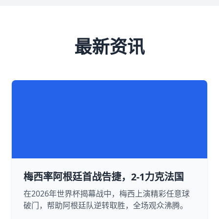
最新资讯
梅西率阿根廷首战告捷，2-1力克法国
在2026年世界杯揭幕战中，梅西上演精彩任意球
破门，帮助阿根廷队逆转取胜，全场观众沸腾。