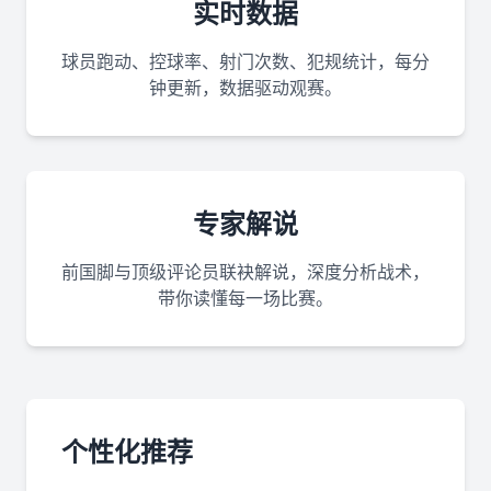
实时数据
球员跑动、控球率、射门次数、犯规统计，每分
钟更新，数据驱动观赛。
专家解说
前国脚与顶级评论员联袂解说，深度分析战术，
带你读懂每一场比赛。
个性化推荐