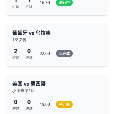
16:30
进行中
进球
进球
葡萄牙 vs 乌拉圭
1/8决赛
2
0
22:00
已完成
进球
进球
美国 vs 墨西哥
小组赛第1轮
0
0
19:00
待开始
进球
进球