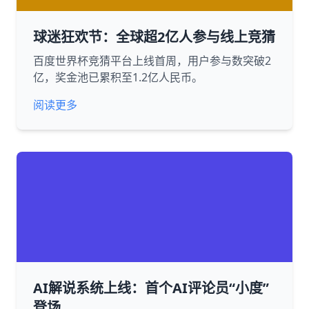
球迷狂欢节：全球超2亿人参与线上竞猜
百度世界杯竞猜平台上线首周，用户参与数突破2
亿，奖金池已累积至1.2亿人民币。
阅读更多
AI解说系统上线：首个AI评论员“小度”
登场