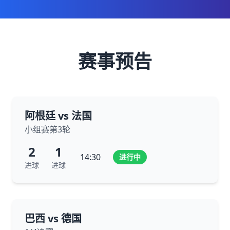
赛事预告
阿根廷 vs 法国
小组赛第3轮
2
1
14:30
进行中
进球
进球
巴西 vs 德国