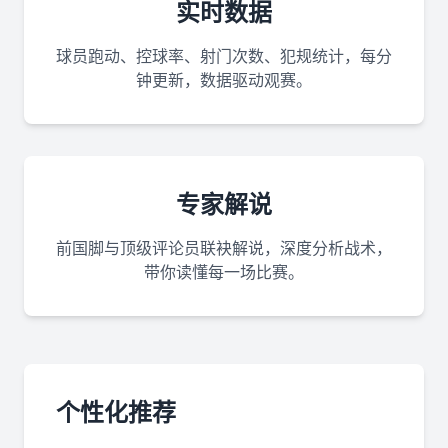
实时数据
球员跑动、控球率、射门次数、犯规统计，每分
钟更新，数据驱动观赛。
专家解说
前国脚与顶级评论员联袂解说，深度分析战术，
带你读懂每一场比赛。
个性化推荐