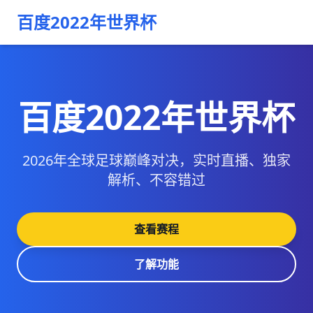
百度2022年世界杯
百度2022年世界杯
2026年全球足球巅峰对决，实时直播、独家
解析、不容错过
查看赛程
了解功能