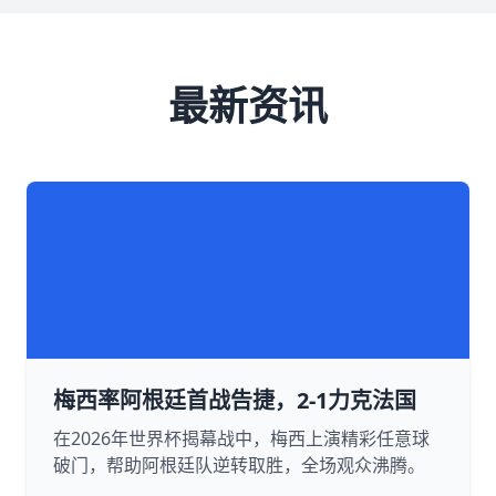
最新资讯
梅西率阿根廷首战告捷，2-1力克法国
在2026年世界杯揭幕战中，梅西上演精彩任意球
破门，帮助阿根廷队逆转取胜，全场观众沸腾。