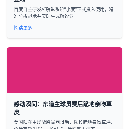
百度自主研发AI解说系统“小度”正式投入使用，精
准分析战术并实时生成解说词。
阅读更多
感动瞬间：东道主球员赛后跪地亲吻草
皮
美国队在主场战胜墨西哥后，队长跪地亲吻草坪，