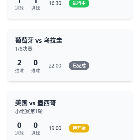
16:30
进行中
进球
进球
葡萄牙 vs 乌拉圭
1/8决赛
2
0
22:00
已完成
进球
进球
美国 vs 墨西哥
小组赛第1轮
0
0
19:00
待开始
进球
进球