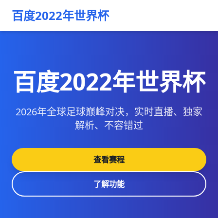
百度2022年世界杯
百度2022年世界杯
2026年全球足球巅峰对决，实时直播、独家
解析、不容错过
查看赛程
了解功能