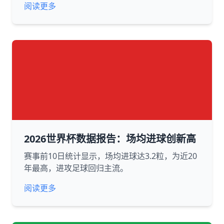
阅读更多
2026世界杯数据报告：场均进球创新高
赛事前10日统计显示，场均进球达3.2粒，为近20
年最高，进攻足球回归主流。
阅读更多