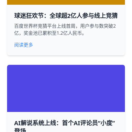
球迷狂欢节：全球超2亿人参与线上竞猜
百度世界杯竞猜平台上线首周，用户参与数突破2
亿，奖金池已累积至1.2亿人民币。
阅读更多
AI解说系统上线：首个AI评论员“小度”
登场