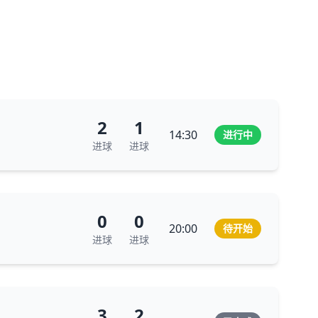
2
1
14:30
进行中
进球
进球
0
0
20:00
待开始
进球
进球
3
2