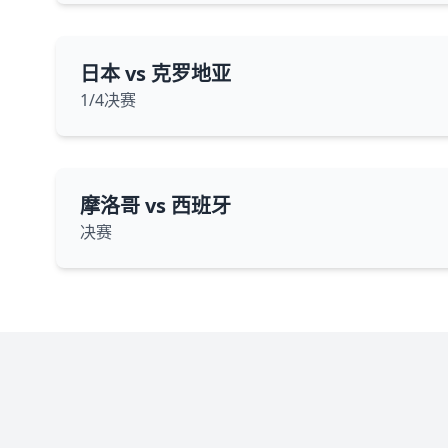
日本 vs 克罗地亚
1/4决赛
摩洛哥 vs 西班牙
决赛