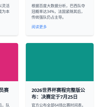
以灵活
根据百度大数据分析，巴西队夺
成为本
冠概率达34%，法国紧随其后，
传统强队仍占主导。
阅读更多
员赛
2026世界杯赛程完整版公
布：决赛定于7月25日
后，队
官方公布全部64场比赛时间表，