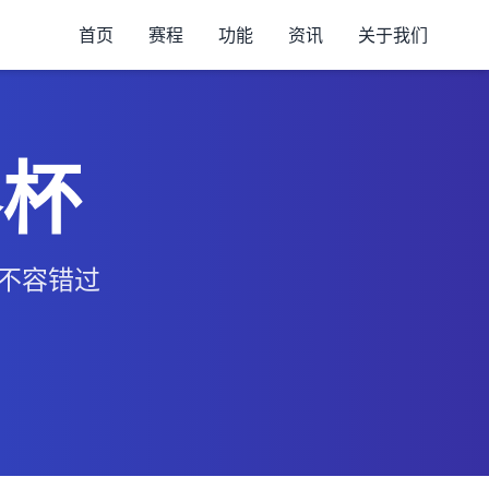
首页
赛程
功能
资讯
关于我们
界杯
、不容错过