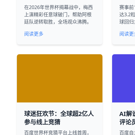
在2026年世界杯揭幕战中，梅西
赛事前
上演精彩任意球破门，帮助阿根
达3.
廷队逆转取胜，全场观众沸腾。
球回归
阅读更多
阅读更
球迷狂欢节：全球超2亿人
AI解
参与线上竞猜
评论
百度世界杯竞猜平台上线首周，
百度自