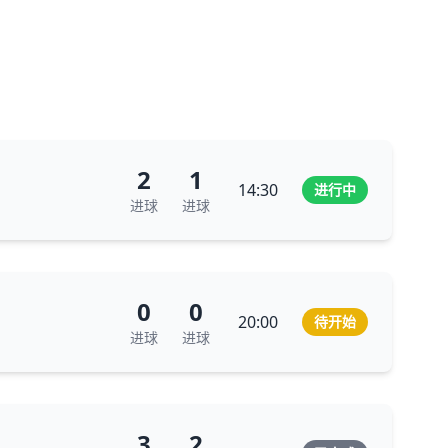
2
1
14:30
进行中
进球
进球
0
0
20:00
待开始
进球
进球
3
2