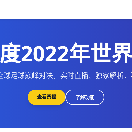
度2022年世
年全球足球巅峰对决，实时直播、独家解析
查看赛程
了解功能