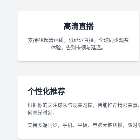
高清直播
支持4K超清画质，低延迟直播，全球同步观赛
体验，告别卡顿与延迟。
个性化推荐
根据你的关注球队与观赛习惯，智能推荐精彩赛事
何高光时刻。
支持多端同步，手机、平板、电脑无缝切换，随时