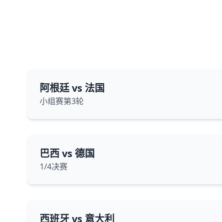
阿根廷 vs 法国
小组赛第3轮
巴西 vs 德国
1/4决赛
西班牙 vs 意大利