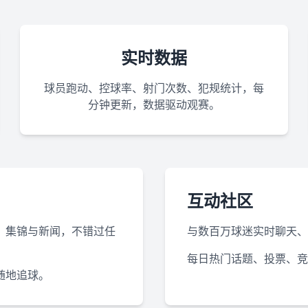
实时数据
球员跑动、控球率、射门次数、犯规统计，每
分钟更新，数据驱动观赛。
互动社区
、集锦与新闻，不错过任
与数百万球迷实时聊天、
每日热门话题、投票、竞
随地追球。