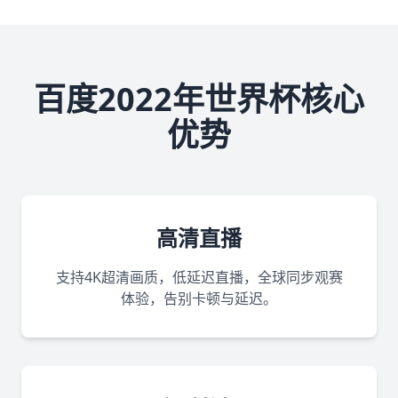
百度2022年世界杯核心
优势
高清直播
支持4K超清画质，低延迟直播，全球同步观赛
体验，告别卡顿与延迟。