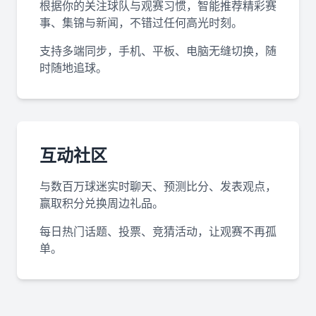
根据你的关注球队与观赛习惯，智能推荐精彩赛
事、集锦与新闻，不错过任何高光时刻。
支持多端同步，手机、平板、电脑无缝切换，随
时随地追球。
互动社区
与数百万球迷实时聊天、预测比分、发表观点，
赢取积分兑换周边礼品。
每日热门话题、投票、竞猜活动，让观赛不再孤
单。