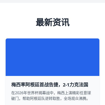
最新资讯
梅西率阿根廷首战告捷，2-1力克法国
在2026年世界杯揭幕战中，梅西上演精彩任意球
破门，帮助阿根廷队逆转取胜，全场观众沸腾。