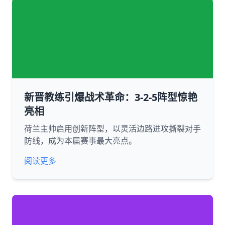
新晋教练引爆战术革命：3-2-5阵型惊艳
亮相
荷兰主帅启用创新阵型，以灵活边路进攻撕裂对手
防线，成为本届赛事最大亮点。
阅读更多