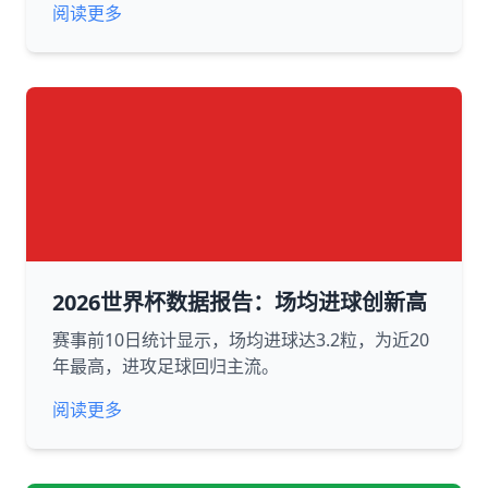
阅读更多
2026世界杯数据报告：场均进球创新高
赛事前10日统计显示，场均进球达3.2粒，为近20
年最高，进攻足球回归主流。
阅读更多