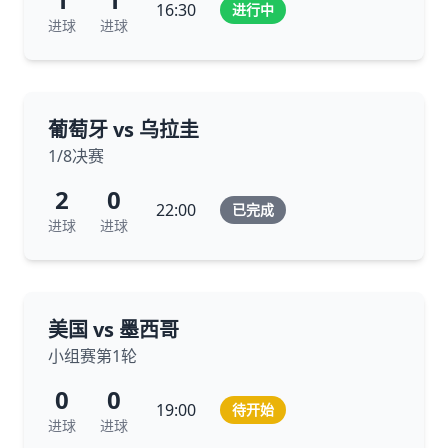
16:30
进行中
进球
进球
葡萄牙 vs 乌拉圭
1/8决赛
2
0
22:00
已完成
进球
进球
美国 vs 墨西哥
小组赛第1轮
0
0
19:00
待开始
进球
进球