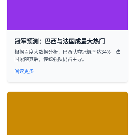
冠军预测：巴西与法国成最大热门
根据百度大数据分析，巴西队夺冠概率达34%，法
国紧随其后，传统强队仍占主导。
阅读更多