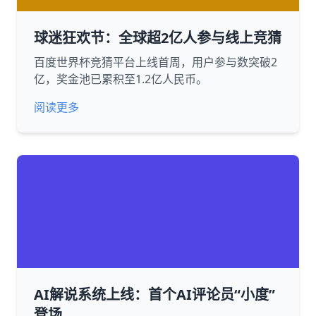
球迷狂欢节：全球超2亿人参与线上竞猜
百度世界杯竞猜平台上线首周，用户参与数突破2
亿，奖金池已累积至1.2亿人民币。
阅读更多
AI解说系统上线：首个AI评论员“小度”
登场