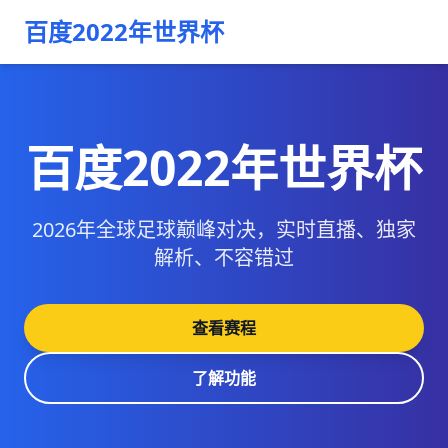
百度2022年世界杯
百度2022年世界杯
2026年全球足球巅峰对决，实时直播、独家
解析、不容错过
查看赛程
了解功能