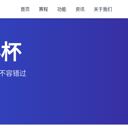
首页
赛程
功能
资讯
关于我们
界杯
、不容错过