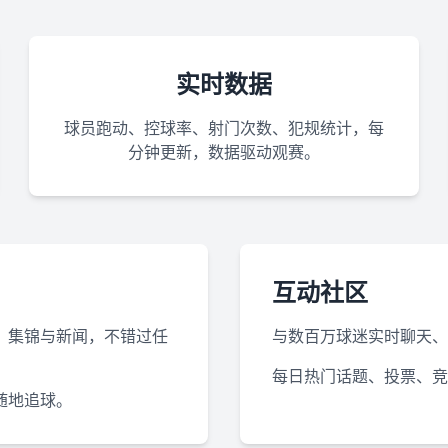
实时数据
球员跑动、控球率、射门次数、犯规统计，每
分钟更新，数据驱动观赛。
互动社区
、集锦与新闻，不错过任
与数百万球迷实时聊天、
每日热门话题、投票、竞
随地追球。