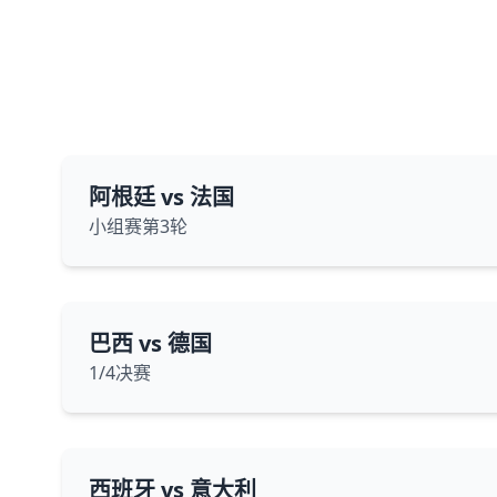
阿根廷 vs 法国
小组赛第3轮
巴西 vs 德国
1/4决赛
西班牙 vs 意大利