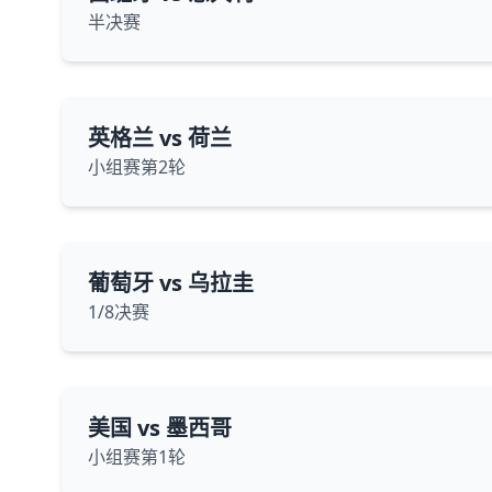
半决赛
英格兰 vs 荷兰
小组赛第2轮
葡萄牙 vs 乌拉圭
1/8决赛
美国 vs 墨西哥
小组赛第1轮