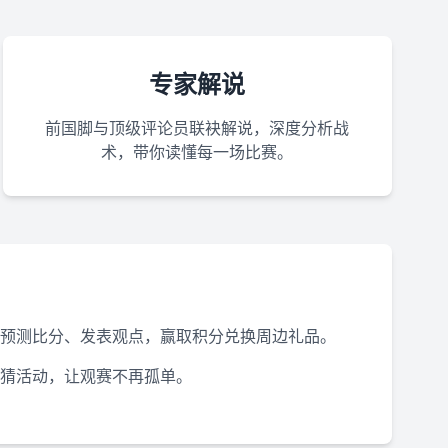
专家解说
前国脚与顶级评论员联袂解说，深度分析战
术，带你读懂每一场比赛。
预测比分、发表观点，赢取积分兑换周边礼品。
猜活动，让观赛不再孤单。