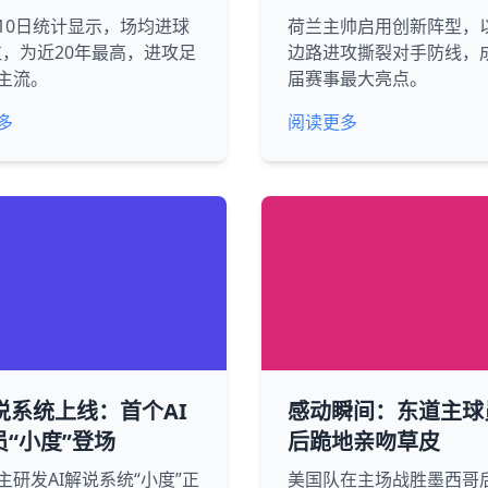
10日统计显示，场均进球
荷兰主帅启用创新阵型，
2粒，为近20年最高，进攻足
边路进攻撕裂对手防线，
主流。
届赛事最大亮点。
多
阅读更多
说系统上线：首个AI
感动瞬间：东道主球
员“小度”登场
后跪地亲吻草皮
主研发AI解说系统“小度”正
美国队在主场战胜墨西哥