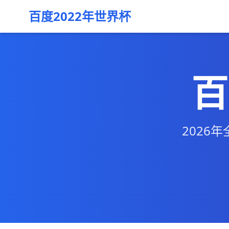
百度2022年世界杯
百
2026