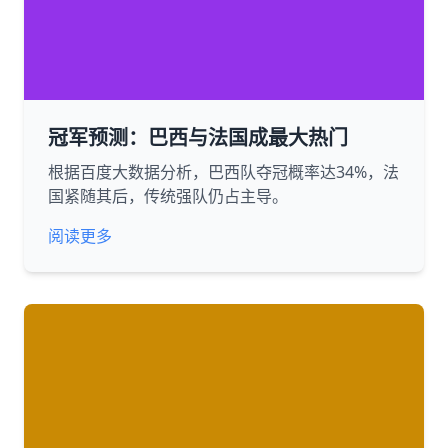
冠军预测：巴西与法国成最大热门
根据百度大数据分析，巴西队夺冠概率达34%，法
国紧随其后，传统强队仍占主导。
阅读更多