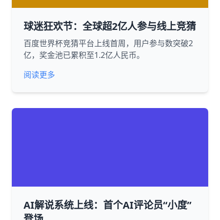
球迷狂欢节：全球超2亿人参与线上竞猜
百度世界杯竞猜平台上线首周，用户参与数突破2
亿，奖金池已累积至1.2亿人民币。
阅读更多
AI解说系统上线：首个AI评论员“小度”
登场