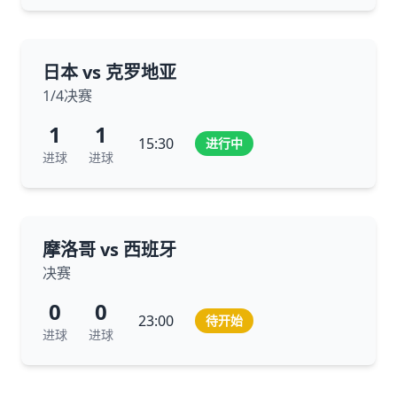
日本 vs 克罗地亚
1/4决赛
1
1
15:30
进行中
进球
进球
摩洛哥 vs 西班牙
决赛
0
0
23:00
待开始
进球
进球