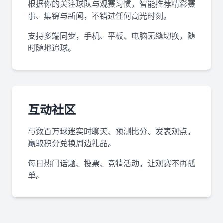
根据你的关注球队与观赛习惯，智能推荐精彩赛
事、集锦与新闻，不错过任何高光时刻。
支持多端同步，手机、平板、电脑无缝切换，随
时随地追球。
互动社区
与数百万球迷实时聊天、预测比分、发表观点，
赢取积分兑换周边礼品。
每日热门话题、投票、竞猜活动，让观赛不再孤
单。