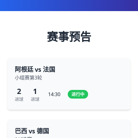
赛事预告
阿根廷 vs 法国
小组赛第3轮
2
1
14:30
进行中
进球
进球
巴西 vs 德国