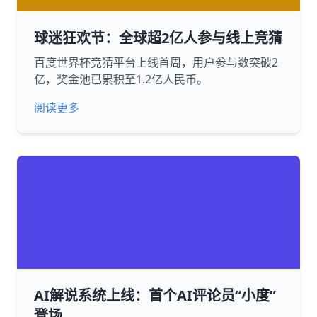
球迷狂欢节：全球超2亿人参与线上竞猜
百度世界杯竞猜平台上线首周，用户参与数突破2
亿，奖金池已累积至1.2亿人民币。
阅读更多
AI解说系统上线：首个AI评论员“小度”
登场