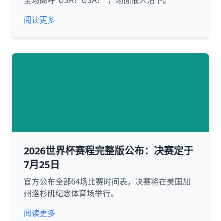
全场高呼“USA！USA！”，场面催人泪下。
阅读更多
2026世界杯赛程完整版公布：决赛定于
7月25日
官方公布全部64场比赛时间表，决赛将在美国加
州洛杉矶纪念体育场举行。
阅读更多