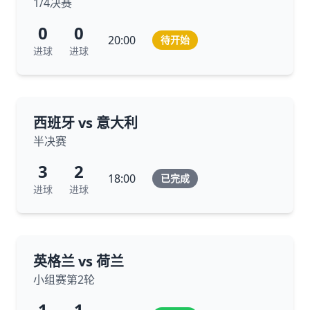
1/4决赛
0
0
20:00
待开始
进球
进球
西班牙 vs 意大利
半决赛
3
2
18:00
已完成
进球
进球
英格兰 vs 荷兰
小组赛第2轮
1
1