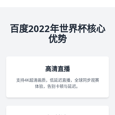
百度2022年世界杯核心
优势
高清直播
支持4K超清画质，低延迟直播，全球同步观赛
体验，告别卡顿与延迟。