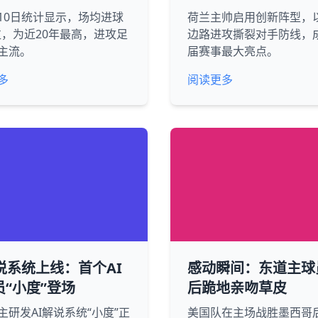
10日统计显示，场均进球
荷兰主帅启用创新阵型，
2粒，为近20年最高，进攻足
边路进攻撕裂对手防线，
主流。
届赛事最大亮点。
多
阅读更多
说系统上线：首个AI
感动瞬间：东道主球
员“小度”登场
后跪地亲吻草皮
主研发AI解说系统“小度”正
美国队在主场战胜墨西哥