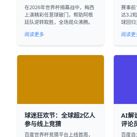
在2026年世界杯揭幕战中，梅西
赛事前
上演精彩任意球破门，帮助阿根
达3.
廷队逆转取胜，全场观众沸腾。
球回归
阅读更多
阅读更
球迷狂欢节：全球超2亿人
AI解
参与线上竞猜
评论
百度世界杯竞猜平台上线首周，
百度自