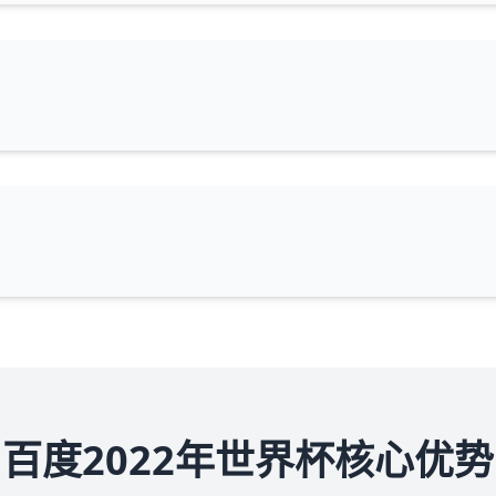
百度2022年世界杯核心优势