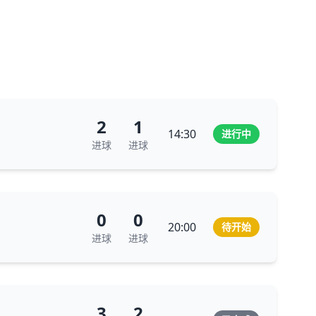
2
1
14:30
进行中
进球
进球
0
0
20:00
待开始
进球
进球
3
2