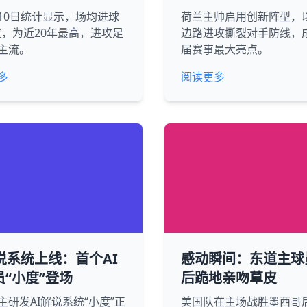
10日统计显示，场均进球
荷兰主帅启用创新阵型，
2粒，为近20年最高，进攻足
边路进攻撕裂对手防线，
主流。
届赛事最大亮点。
多
阅读更多
说系统上线：首个AI
感动瞬间：东道主球
员“小度”登场
后跪地亲吻草皮
主研发AI解说系统“小度”正
美国队在主场战胜墨西哥