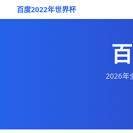
百度2022年世界杯
百
2026