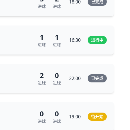
18:00
已完成
进球
进球
1
1
16:30
进行中
进球
进球
2
0
22:00
已完成
进球
进球
0
0
19:00
待开始
进球
进球