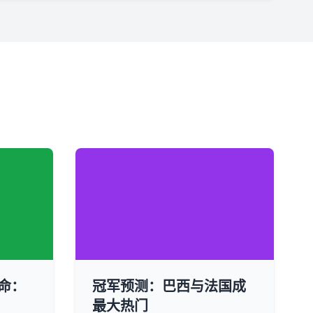
命：
冠军预测：巴西与法国成
最大热门