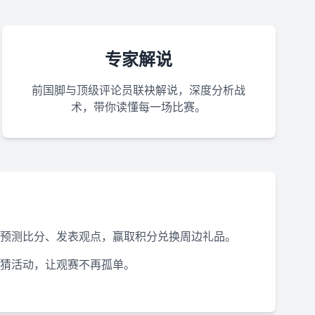
专家解说
前国脚与顶级评论员联袂解说，深度分析战
术，带你读懂每一场比赛。
预测比分、发表观点，赢取积分兑换周边礼品。
猜活动，让观赛不再孤单。