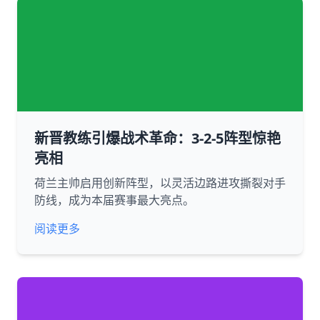
新晋教练引爆战术革命：3-2-5阵型惊艳
亮相
荷兰主帅启用创新阵型，以灵活边路进攻撕裂对手
防线，成为本届赛事最大亮点。
阅读更多