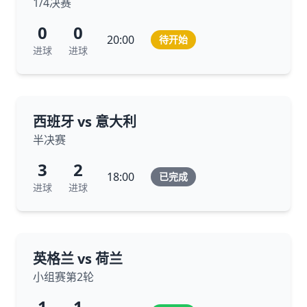
1/4决赛
0
0
20:00
待开始
进球
进球
西班牙 vs 意大利
半决赛
3
2
18:00
已完成
进球
进球
英格兰 vs 荷兰
小组赛第2轮
1
1