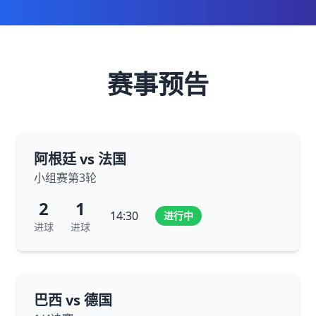
赛事预告
阿根廷 vs 法国
小组赛第3轮
2
1
14:30
进行中
进球
进球
巴西 vs 德国