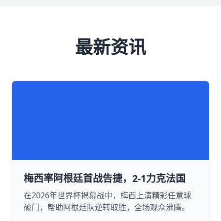
最新资讯
梅西率阿根廷首战告捷，2-1力克法国
在2026年世界杯揭幕战中，梅西上演精彩任意球
破门，帮助阿根廷队逆转取胜，全场观众沸腾。