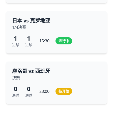
日本 vs 克罗地亚
1/4决赛
1
1
15:30
进行中
进球
进球
摩洛哥 vs 西班牙
决赛
0
0
23:00
待开始
进球
进球