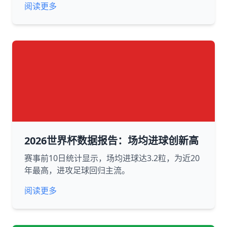
阅读更多
2026世界杯数据报告：场均进球创新高
赛事前10日统计显示，场均进球达3.2粒，为近20
年最高，进攻足球回归主流。
阅读更多