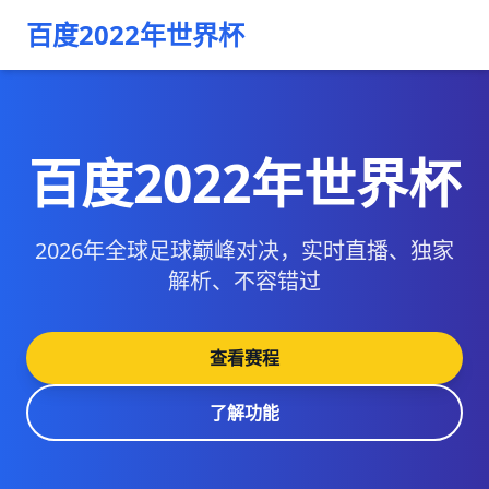
百度2022年世界杯
百度2022年世界杯
2026年全球足球巅峰对决，实时直播、独家
解析、不容错过
查看赛程
了解功能