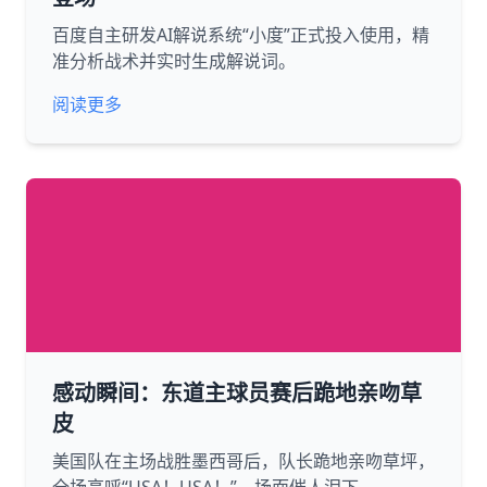
百度自主研发AI解说系统“小度”正式投入使用，精
准分析战术并实时生成解说词。
阅读更多
感动瞬间：东道主球员赛后跪地亲吻草
皮
美国队在主场战胜墨西哥后，队长跪地亲吻草坪，