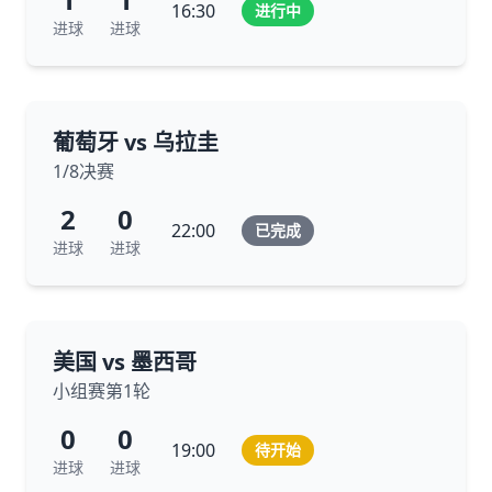
16:30
进行中
进球
进球
葡萄牙 vs 乌拉圭
1/8决赛
2
0
22:00
已完成
进球
进球
美国 vs 墨西哥
小组赛第1轮
0
0
19:00
待开始
进球
进球