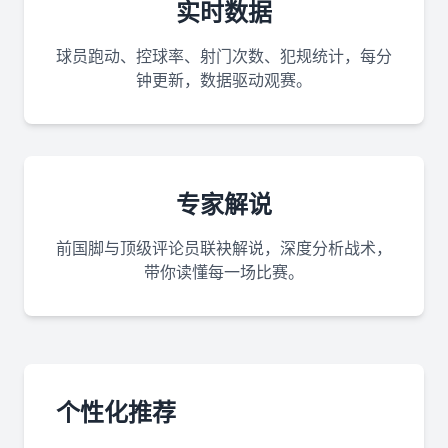
实时数据
球员跑动、控球率、射门次数、犯规统计，每分
钟更新，数据驱动观赛。
专家解说
前国脚与顶级评论员联袂解说，深度分析战术，
带你读懂每一场比赛。
个性化推荐