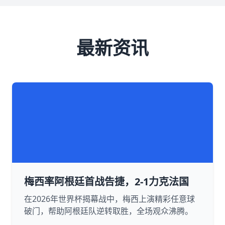
最新资讯
梅西率阿根廷首战告捷，2-1力克法国
在2026年世界杯揭幕战中，梅西上演精彩任意球
破门，帮助阿根廷队逆转取胜，全场观众沸腾。