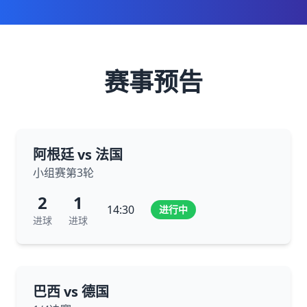
赛事预告
阿根廷 vs 法国
小组赛第3轮
2
1
14:30
进行中
进球
进球
巴西 vs 德国