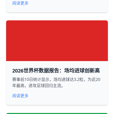
阅读更多
2026世界杯数据报告：场均进球创新高
赛事前10日统计显示，场均进球达3.2粒，为近20
年最高，进攻足球回归主流。
阅读更多