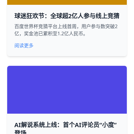
球迷狂欢节：全球超2亿人参与线上竞猜
百度世界杯竞猜平台上线首周，用户参与数突破2
亿，奖金池已累积至1.2亿人民币。
阅读更多
AI解说系统上线：首个AI评论员“小度”
登场