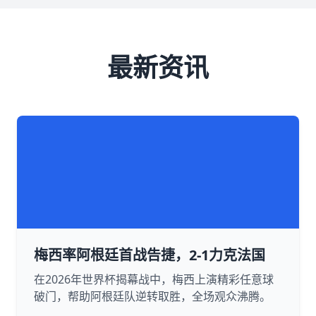
最新资讯
梅西率阿根廷首战告捷，2-1力克法国
在2026年世界杯揭幕战中，梅西上演精彩任意球
破门，帮助阿根廷队逆转取胜，全场观众沸腾。