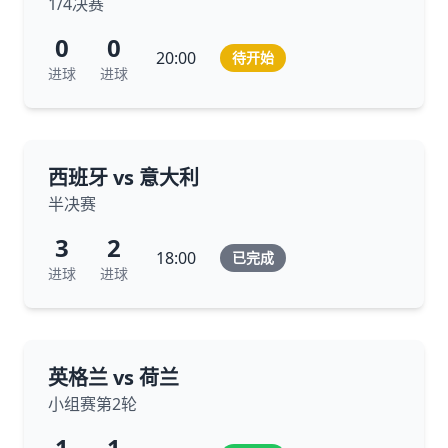
1/4决赛
0
0
20:00
待开始
进球
进球
西班牙 vs 意大利
半决赛
3
2
18:00
已完成
进球
进球
英格兰 vs 荷兰
小组赛第2轮
1
1