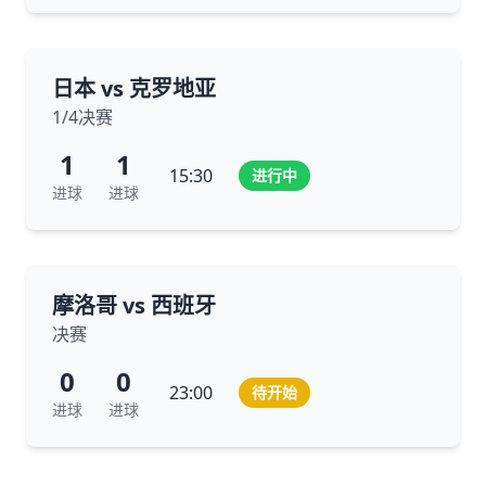
日本 vs 克罗地亚
1/4决赛
1
1
15:30
进行中
进球
进球
摩洛哥 vs 西班牙
决赛
0
0
23:00
待开始
进球
进球