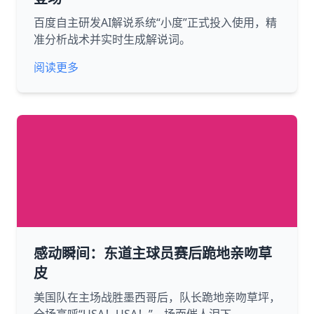
百度自主研发AI解说系统“小度”正式投入使用，精
准分析战术并实时生成解说词。
阅读更多
感动瞬间：东道主球员赛后跪地亲吻草
皮
美国队在主场战胜墨西哥后，队长跪地亲吻草坪，