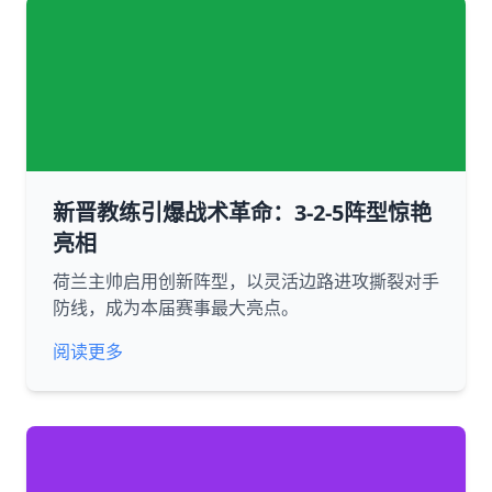
新晋教练引爆战术革命：3-2-5阵型惊艳
亮相
荷兰主帅启用创新阵型，以灵活边路进攻撕裂对手
防线，成为本届赛事最大亮点。
阅读更多