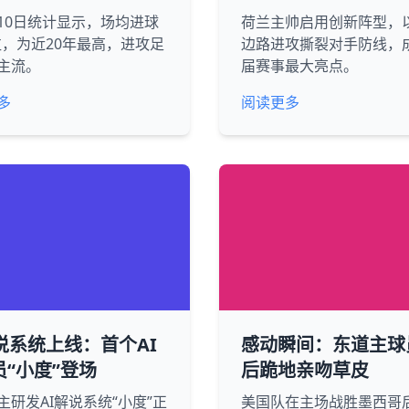
10日统计显示，场均进球
荷兰主帅启用创新阵型，
2粒，为近20年最高，进攻足
边路进攻撕裂对手防线，
主流。
届赛事最大亮点。
多
阅读更多
说系统上线：首个AI
感动瞬间：东道主球
员“小度”登场
后跪地亲吻草皮
主研发AI解说系统“小度”正
美国队在主场战胜墨西哥