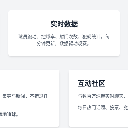
实时数据
球员跑动、控球率、射门次数、犯规统计，每
分钟更新，数据驱动观赛。
互动社区
、集锦与新闻，不错过任
与数百万球迷实时聊天、
每日热门话题、投票、竞
随地追球。