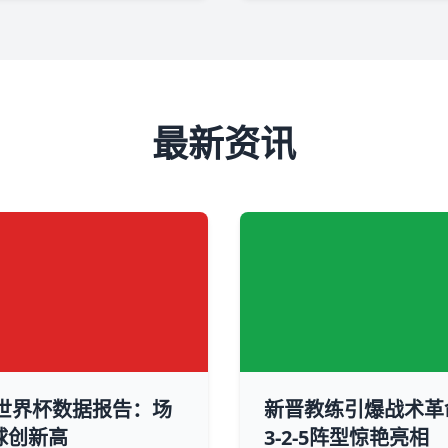
最新资讯
6世界杯数据报告：场
新晋教练引爆战术革
球创新高
3-2-5阵型惊艳亮相