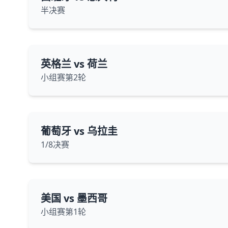
半决赛
英格兰 vs 荷兰
小组赛第2轮
葡萄牙 vs 乌拉圭
1/8决赛
美国 vs 墨西哥
小组赛第1轮