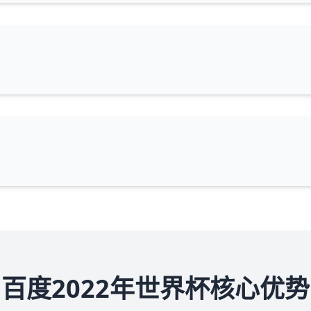
百度2022年世界杯核心优势