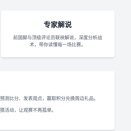
专家解说
前国脚与顶级评论员联袂解说，深度分析战
术，带你读懂每一场比赛。
预测比分、发表观点，赢取积分兑换周边礼品。
猜活动，让观赛不再孤单。