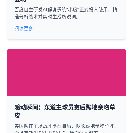
百度自主研发AI解说系统“小度”正式投入使用，精
准分析战术并实时生成解说词。
阅读更多
感动瞬间：东道主球员赛后跪地亲吻草
皮
美国队在主场战胜墨西哥后，队长跪地亲吻草坪，