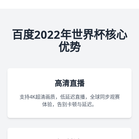
百度2022年世界杯核心
优势
高清直播
支持4K超清画质，低延迟直播，全球同步观赛
体验，告别卡顿与延迟。