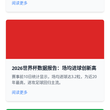
阅读更多
2026世界杯数据报告：场均进球创新高
赛事前10日统计显示，场均进球达3.2粒，为近20
年最高，进攻足球回归主流。
阅读更多