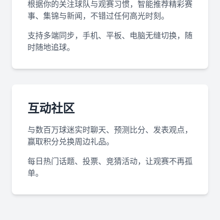
根据你的关注球队与观赛习惯，智能推荐精彩赛
事、集锦与新闻，不错过任何高光时刻。
支持多端同步，手机、平板、电脑无缝切换，随
时随地追球。
互动社区
与数百万球迷实时聊天、预测比分、发表观点，
赢取积分兑换周边礼品。
每日热门话题、投票、竞猜活动，让观赛不再孤
单。