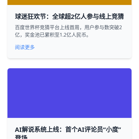
球迷狂欢节：全球超2亿人参与线上竞猜
百度世界杯竞猜平台上线首周，用户参与数突破2
亿，奖金池已累积至1.2亿人民币。
阅读更多
AI解说系统上线：首个AI评论员“小度”
登场