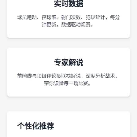
实时数据
球员跑动、控球率、射门次数、犯规统计，每分
钟更新，数据驱动观赛。
专家解说
前国脚与顶级评论员联袂解说，深度分析战术，
带你读懂每一场比赛。
个性化推荐