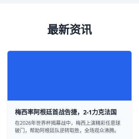
最新资讯
梅西率阿根廷首战告捷，2-1力克法国
在2026年世界杯揭幕战中，梅西上演精彩任意球
破门，帮助阿根廷队逆转取胜，全场观众沸腾。