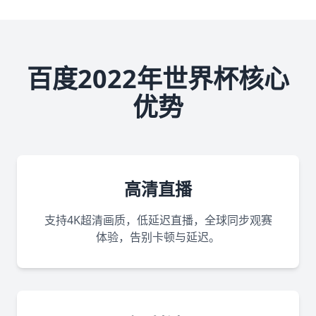
百度2022年世界杯核心
优势
高清直播
支持4K超清画质，低延迟直播，全球同步观赛
体验，告别卡顿与延迟。