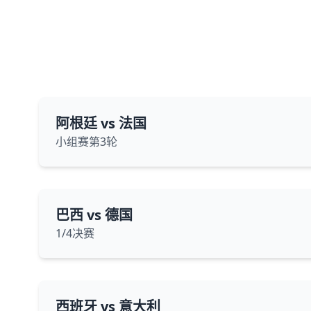
阿根廷 vs 法国
小组赛第3轮
巴西 vs 德国
1/4决赛
西班牙 vs 意大利