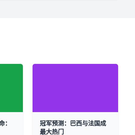
命：
冠军预测：巴西与法国成
最大热门