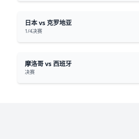
日本 vs 克罗地亚
1/4决赛
摩洛哥 vs 西班牙
决赛