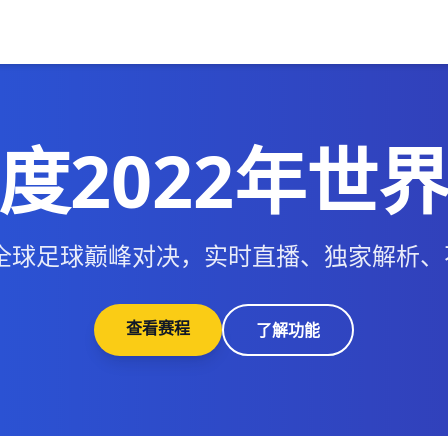
度2022年世
年全球足球巅峰对决，实时直播、独家解析
查看赛程
了解功能