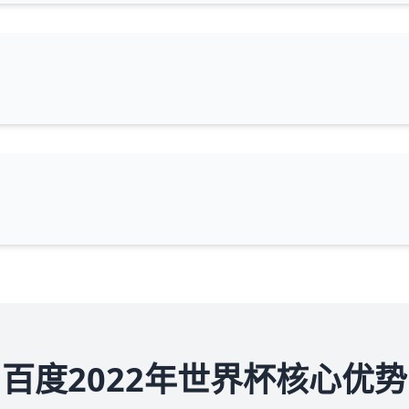
百度2022年世界杯核心优势