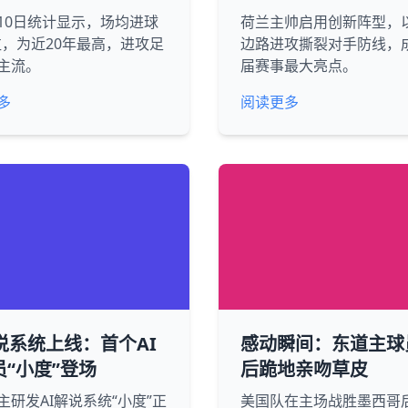
10日统计显示，场均进球
荷兰主帅启用创新阵型，
2粒，为近20年最高，进攻足
边路进攻撕裂对手防线，
主流。
届赛事最大亮点。
多
阅读更多
说系统上线：首个AI
感动瞬间：东道主球
员“小度”登场
后跪地亲吻草皮
主研发AI解说系统“小度”正
美国队在主场战胜墨西哥