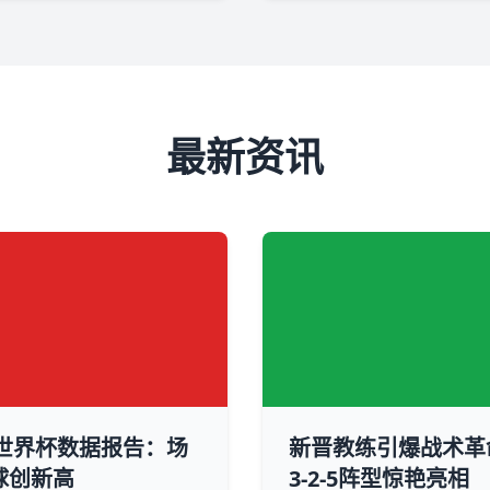
最新资讯
6世界杯数据报告：场
新晋教练引爆战术革
球创新高
3-2-5阵型惊艳亮相