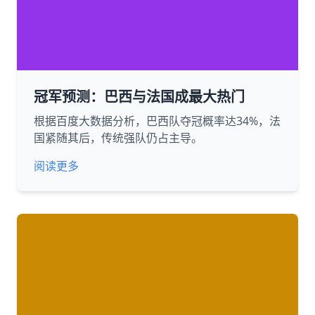
冠军预测：巴西与法国成最大热门
根据百度大数据分析，巴西队夺冠概率达34%，法
国紧随其后，传统强队仍占主导。
阅读更多