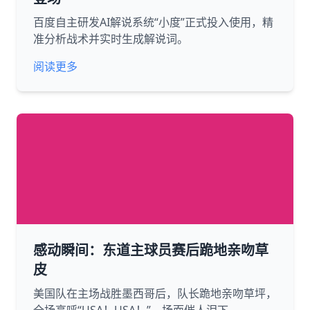
百度自主研发AI解说系统“小度”正式投入使用，精
准分析战术并实时生成解说词。
阅读更多
感动瞬间：东道主球员赛后跪地亲吻草
皮
美国队在主场战胜墨西哥后，队长跪地亲吻草坪，