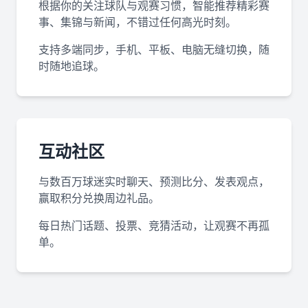
根据你的关注球队与观赛习惯，智能推荐精彩赛
事、集锦与新闻，不错过任何高光时刻。
支持多端同步，手机、平板、电脑无缝切换，随
时随地追球。
互动社区
与数百万球迷实时聊天、预测比分、发表观点，
赢取积分兑换周边礼品。
每日热门话题、投票、竞猜活动，让观赛不再孤
单。