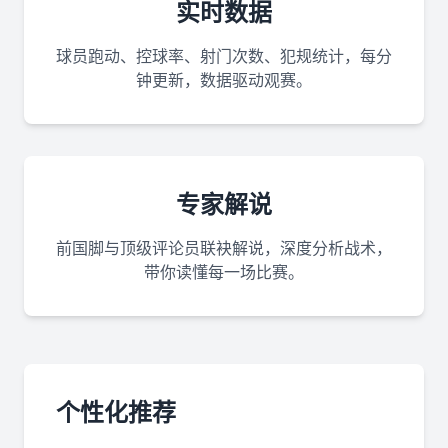
实时数据
球员跑动、控球率、射门次数、犯规统计，每分
钟更新，数据驱动观赛。
专家解说
前国脚与顶级评论员联袂解说，深度分析战术，
带你读懂每一场比赛。
个性化推荐