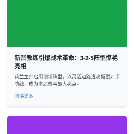
新晋教练引爆战术革命：3-2-5阵型惊艳
亮相
荷兰主帅启用创新阵型，以灵活边路进攻撕裂对手
防线，成为本届赛事最大亮点。
阅读更多