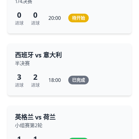
1/4决赛
0
0
20:00
待开始
进球
进球
西班牙 vs 意大利
半决赛
3
2
18:00
已完成
进球
进球
英格兰 vs 荷兰
小组赛第2轮
1
1