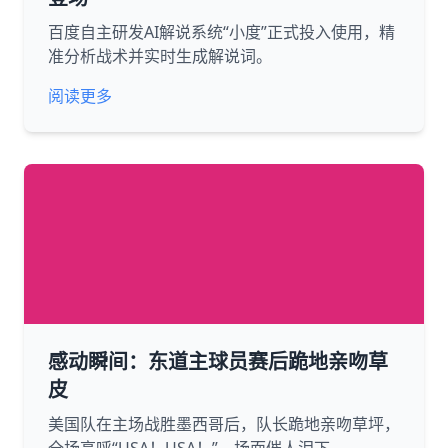
百度自主研发AI解说系统“小度”正式投入使用，精
准分析战术并实时生成解说词。
阅读更多
感动瞬间：东道主球员赛后跪地亲吻草
皮
美国队在主场战胜墨西哥后，队长跪地亲吻草坪，