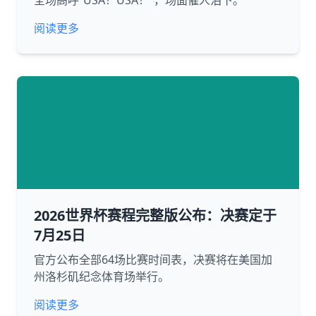
全场高呼“USA！USA！”，场面催人泪下。
阅读更多
2026世界杯赛程完整版公布：决赛定于
7月25日
官方公布全部64场比赛时间表，决赛将在美国加
州洛杉矶纪念体育场举行。
阅读更多