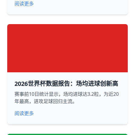
阅读更多
2026世界杯数据报告：场均进球创新高
赛事前10日统计显示，场均进球达3.2粒，为近20
年最高，进攻足球回归主流。
阅读更多