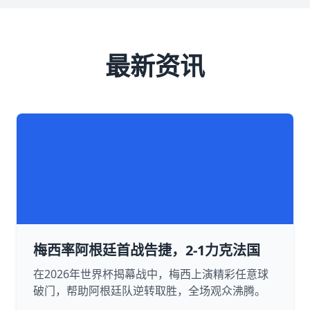
最新资讯
梅西率阿根廷首战告捷，2-1力克法国
在2026年世界杯揭幕战中，梅西上演精彩任意球
破门，帮助阿根廷队逆转取胜，全场观众沸腾。