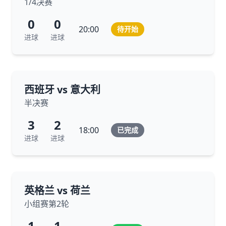
1/4决赛
0
0
20:00
待开始
进球
进球
西班牙 vs 意大利
半决赛
3
2
18:00
已完成
进球
进球
英格兰 vs 荷兰
小组赛第2轮
1
1