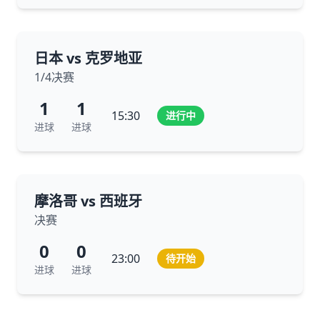
日本 vs 克罗地亚
1/4决赛
1
1
15:30
进行中
进球
进球
摩洛哥 vs 西班牙
决赛
0
0
23:00
待开始
进球
进球