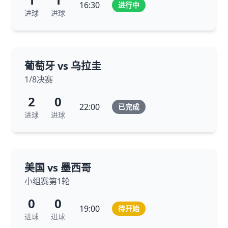
16:30
进行中
进球
进球
葡萄牙 vs 乌拉圭
1/8决赛
2
0
22:00
已完成
进球
进球
美国 vs 墨西哥
小组赛第1轮
0
0
19:00
待开始
进球
进球