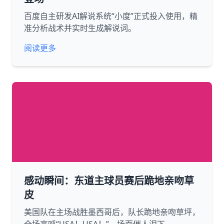
百度自主研发AI解说系统“小度”正式投入使用，精
准分析战术并实时生成解说词。
阅读更多
感动瞬间：东道主球员赛后跪地亲吻草
皮
美国队在主场战胜墨西哥后，队长跪地亲吻草坪，