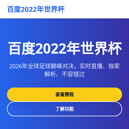
百度2022年世界杯
百度2022年世界杯
2026年全球足球巅峰对决，实时直播、独家
解析、不容错过
查看赛程
了解功能