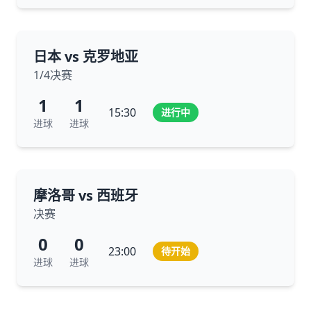
日本 vs 克罗地亚
1/4决赛
1
1
15:30
进行中
进球
进球
摩洛哥 vs 西班牙
决赛
0
0
23:00
待开始
进球
进球