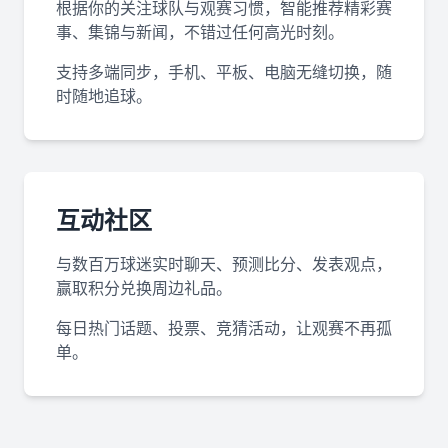
根据你的关注球队与观赛习惯，智能推荐精彩赛
事、集锦与新闻，不错过任何高光时刻。
支持多端同步，手机、平板、电脑无缝切换，随
时随地追球。
互动社区
与数百万球迷实时聊天、预测比分、发表观点，
赢取积分兑换周边礼品。
每日热门话题、投票、竞猜活动，让观赛不再孤
单。