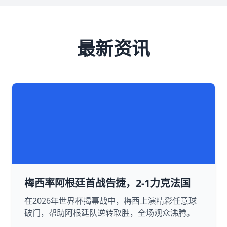
最新资讯
梅西率阿根廷首战告捷，2-1力克法国
在2026年世界杯揭幕战中，梅西上演精彩任意球
破门，帮助阿根廷队逆转取胜，全场观众沸腾。