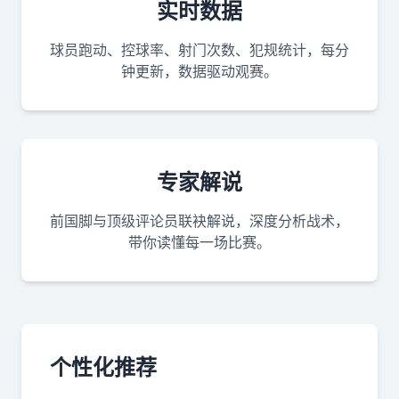
实时数据
球员跑动、控球率、射门次数、犯规统计，每分
钟更新，数据驱动观赛。
专家解说
前国脚与顶级评论员联袂解说，深度分析战术，
带你读懂每一场比赛。
个性化推荐