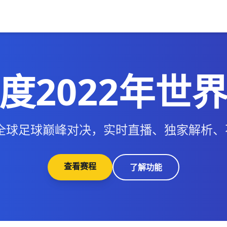
度2022年世
年全球足球巅峰对决，实时直播、独家解析
查看赛程
了解功能