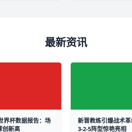
最新资讯
6世界杯数据报告：场
新晋教练引爆战术革
球创新高
3-2-5阵型惊艳亮相