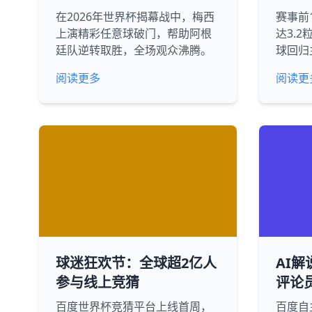
在2026年世界杯揭幕战中，梅西
赛事前
上演精彩任意球破门，帮助阿根
达3.
廷队逆转取胜，全场观众沸腾。
球回归
阅读更多
阅读更
球迷狂欢节：全球超2亿人
AI解
参与线上竞猜
评论
百度世界杯竞猜平台上线首周，
百度自