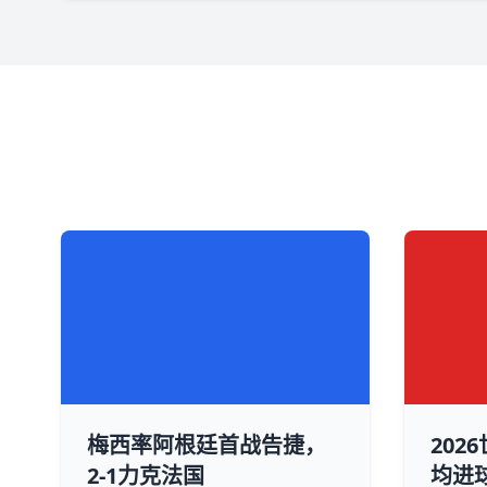
梅西率阿根廷首战告捷，
202
2-1力克法国
均进