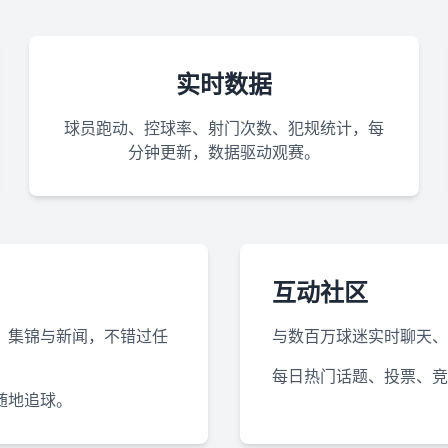
实时数据
球员跑动、控球率、射门次数、犯规统计，每
分钟更新，数据驱动观赛。
互动社区
、集锦与新闻，不错过任
与数百万球迷实时聊天、
每日热门话题、投票、竞
随地追球。