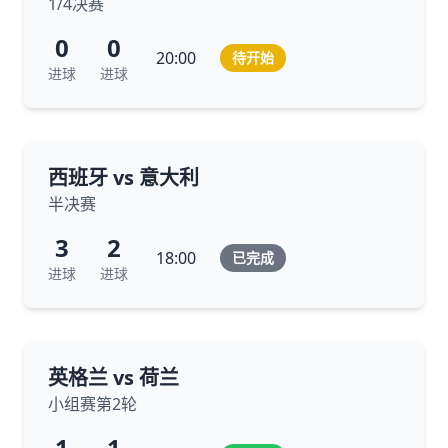
1/4决赛
0
0
20:00
待开始
进球
进球
西班牙 vs 意大利
半决赛
3
2
18:00
已完成
进球
进球
英格兰 vs 荷兰
小组赛第2轮
1
1