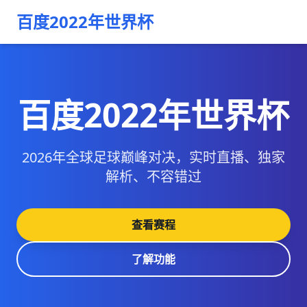
百度2022年世界杯
百度2022年世界杯
2026年全球足球巅峰对决，实时直播、独家
解析、不容错过
查看赛程
了解功能