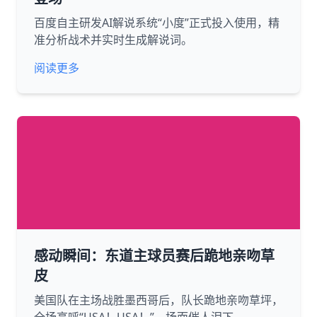
百度自主研发AI解说系统“小度”正式投入使用，精
准分析战术并实时生成解说词。
阅读更多
感动瞬间：东道主球员赛后跪地亲吻草
皮
美国队在主场战胜墨西哥后，队长跪地亲吻草坪，