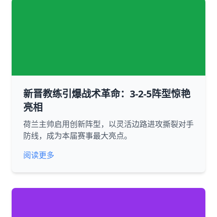
新晋教练引爆战术革命：3-2-5阵型惊艳
亮相
荷兰主帅启用创新阵型，以灵活边路进攻撕裂对手
防线，成为本届赛事最大亮点。
阅读更多