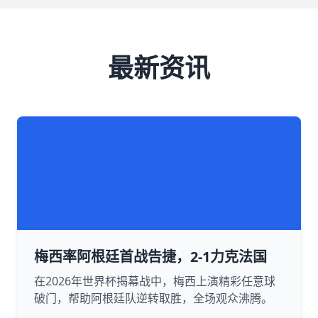
最新资讯
梅西率阿根廷首战告捷，2-1力克法国
在2026年世界杯揭幕战中，梅西上演精彩任意球
破门，帮助阿根廷队逆转取胜，全场观众沸腾。