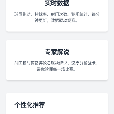
实时数据
球员跑动、控球率、射门次数、犯规统计，每分
钟更新，数据驱动观赛。
专家解说
前国脚与顶级评论员联袂解说，深度分析战术，
带你读懂每一场比赛。
个性化推荐