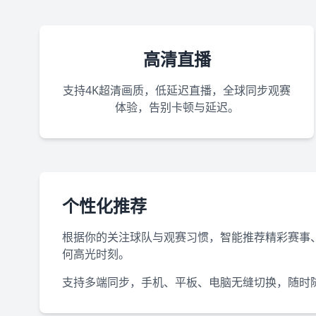
高清直播
支持4K超清画质，低延迟直播，全球同步观赛
体验，告别卡顿与延迟。
个性化推荐
根据你的关注球队与观赛习惯，智能推荐精彩赛事
何高光时刻。
支持多端同步，手机、平板、电脑无缝切换，随时