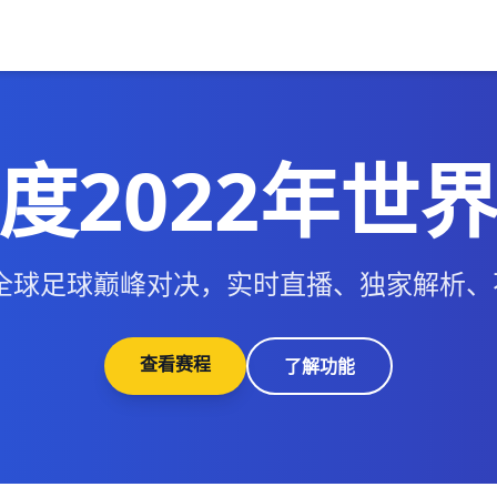
度2022年世
年全球足球巅峰对决，实时直播、独家解析
查看赛程
了解功能