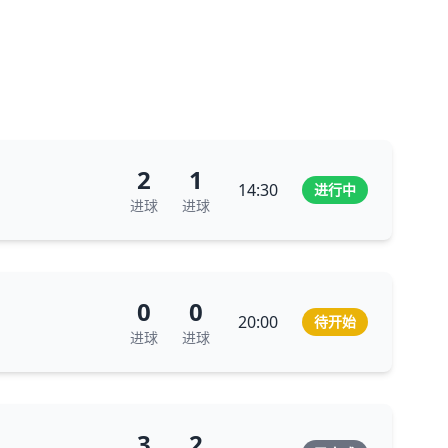
2
1
14:30
进行中
进球
进球
0
0
20:00
待开始
进球
进球
3
2