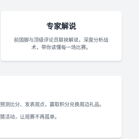
专家解说
前国脚与顶级评论员联袂解说，深度分析战
术，带你读懂每一场比赛。
预测比分、发表观点，赢取积分兑换周边礼品。
猜活动，让观赛不再孤单。