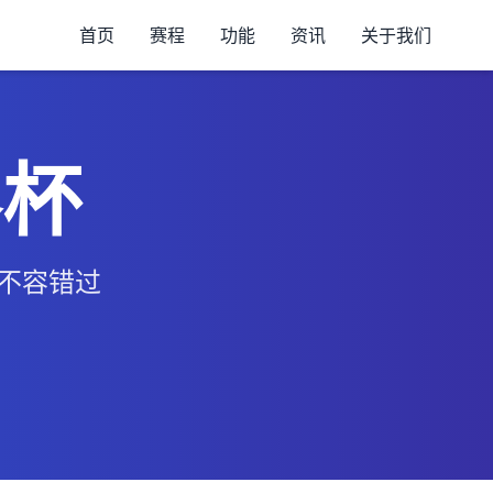
首页
赛程
功能
资讯
关于我们
界杯
、不容错过