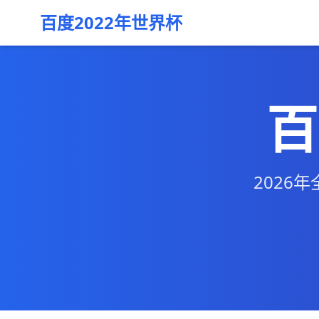
百度2022年世界杯
百
2026