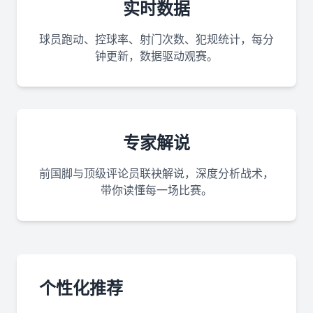
实时数据
球员跑动、控球率、射门次数、犯规统计，每分
钟更新，数据驱动观赛。
专家解说
前国脚与顶级评论员联袂解说，深度分析战术，
带你读懂每一场比赛。
个性化推荐