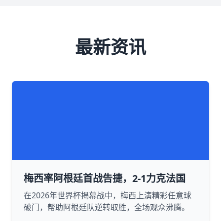
最新资讯
梅西率阿根廷首战告捷，2-1力克法国
在2026年世界杯揭幕战中，梅西上演精彩任意球
破门，帮助阿根廷队逆转取胜，全场观众沸腾。