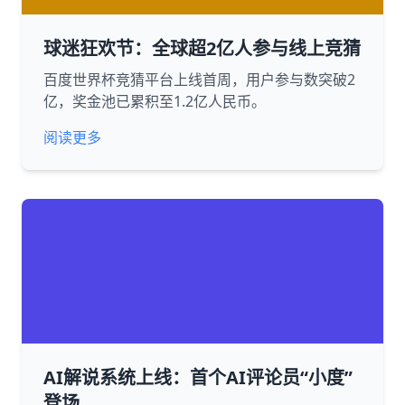
球迷狂欢节：全球超2亿人参与线上竞猜
百度世界杯竞猜平台上线首周，用户参与数突破2
亿，奖金池已累积至1.2亿人民币。
阅读更多
AI解说系统上线：首个AI评论员“小度”
登场