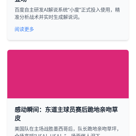
百度自主研发AI解说系统“小度”正式投入使用，精
准分析战术并实时生成解说词。
阅读更多
感动瞬间：东道主球员赛后跪地亲吻草
皮
美国队在主场战胜墨西哥后，队长跪地亲吻草坪，