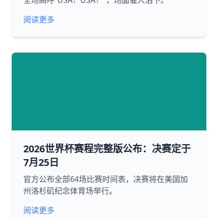
全场高呼“USA！USA！”，场面催人泪下。
阅读更多
2026世界杯赛程完整版公布：决赛定于
7月25日
官方公布全部64场比赛时间表，决赛将在美国加
州洛杉矶纪念体育场举行。
阅读更多