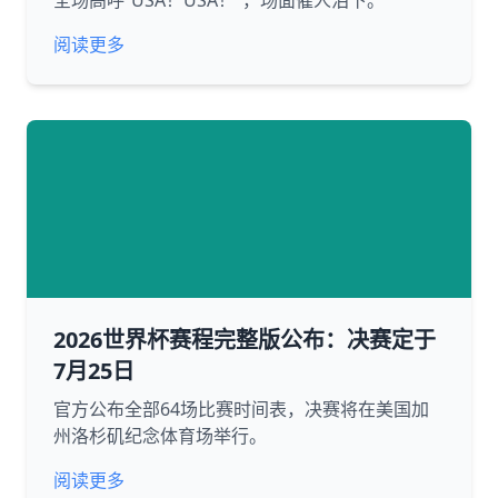
全场高呼“USA！USA！”，场面催人泪下。
阅读更多
2026世界杯赛程完整版公布：决赛定于
7月25日
官方公布全部64场比赛时间表，决赛将在美国加
州洛杉矶纪念体育场举行。
阅读更多