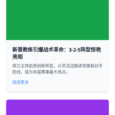
新晋教练引爆战术革命：3-2-5阵型惊艳
亮相
荷兰主帅启用创新阵型，以灵活边路进攻撕裂对手
防线，成为本届赛事最大亮点。
阅读更多