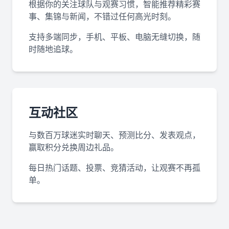
根据你的关注球队与观赛习惯，智能推荐精彩赛
事、集锦与新闻，不错过任何高光时刻。
支持多端同步，手机、平板、电脑无缝切换，随
时随地追球。
互动社区
与数百万球迷实时聊天、预测比分、发表观点，
赢取积分兑换周边礼品。
每日热门话题、投票、竞猜活动，让观赛不再孤
单。