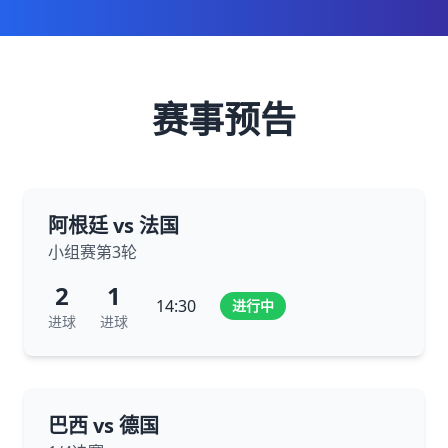
赛事预告
阿根廷 vs 法国
小组赛第3轮
2
1
14:30
进行中
进球
进球
巴西 vs 德国