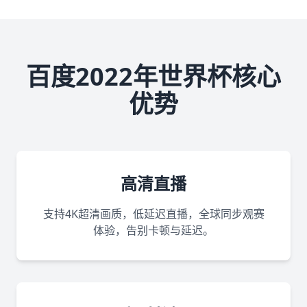
百度2022年世界杯核心
优势
高清直播
支持4K超清画质，低延迟直播，全球同步观赛
体验，告别卡顿与延迟。