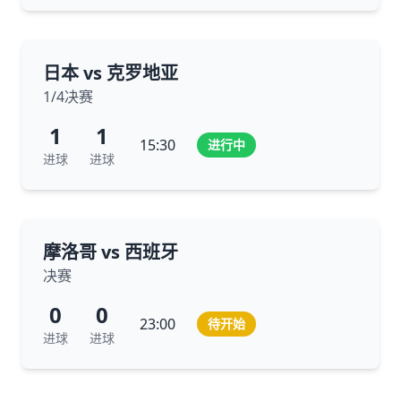
日本 vs 克罗地亚
1/4决赛
1
1
15:30
进行中
进球
进球
摩洛哥 vs 西班牙
决赛
0
0
23:00
待开始
进球
进球