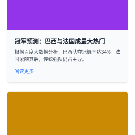
冠军预测：巴西与法国成最大热门
根据百度大数据分析，巴西队夺冠概率达34%，法
国紧随其后，传统强队仍占主导。
阅读更多