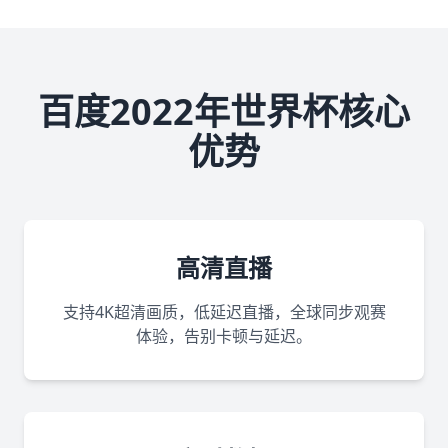
百度2022年世界杯核心
优势
高清直播
支持4K超清画质，低延迟直播，全球同步观赛
体验，告别卡顿与延迟。