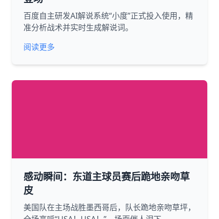
百度自主研发AI解说系统“小度”正式投入使用，精
准分析战术并实时生成解说词。
阅读更多
感动瞬间：东道主球员赛后跪地亲吻草
皮
美国队在主场战胜墨西哥后，队长跪地亲吻草坪，