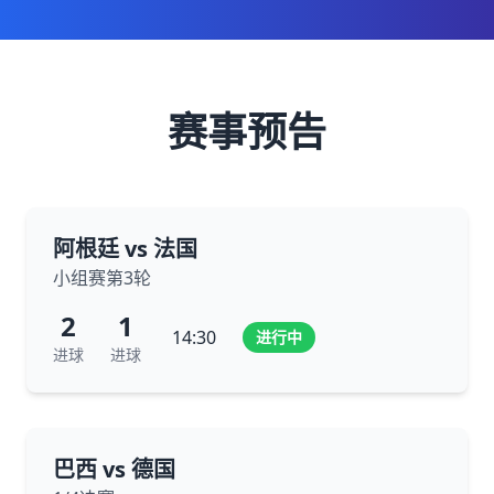
赛事预告
阿根廷 vs 法国
小组赛第3轮
2
1
14:30
进行中
进球
进球
巴西 vs 德国