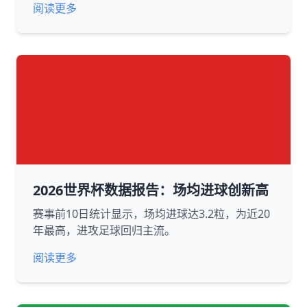
阅读更多
2026世界杯数据报告：场均进球创新高
赛事前10日统计显示，场均进球达3.2粒，为近20
年最高，进攻足球回归主流。
阅读更多