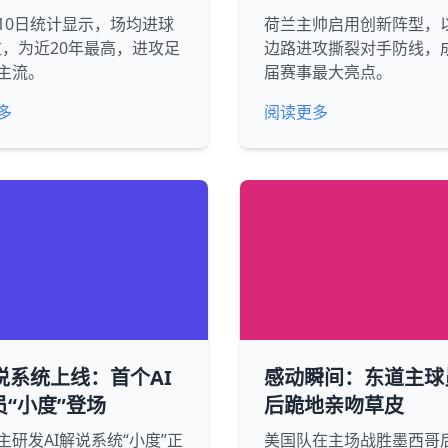
10日统计显示，场均进球
荷兰主帅启用创新阵型，
2粒，为近20年最高，进攻足
边路进攻撕裂对手防线，
主流。
届赛事最大亮点。
多
阅读更多
说系统上线：首个AI
感动瞬间：东道主球
员“小度”登场
后跪地亲吻草皮
主研发AI解说系统“小度”正
美国队在主场战胜墨西哥