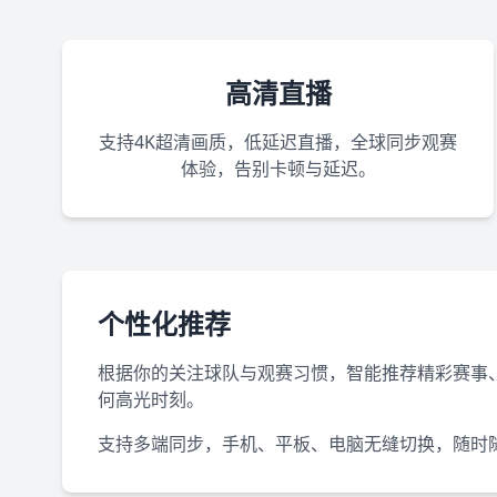
高清直播
支持4K超清画质，低延迟直播，全球同步观赛
体验，告别卡顿与延迟。
个性化推荐
根据你的关注球队与观赛习惯，智能推荐精彩赛事
何高光时刻。
支持多端同步，手机、平板、电脑无缝切换，随时