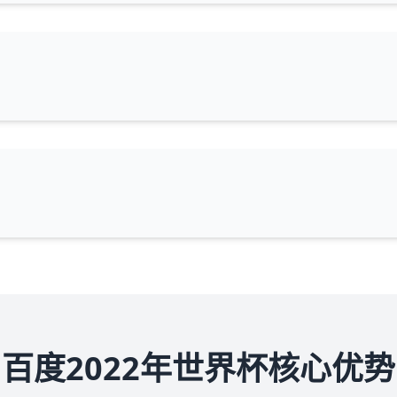
百度2022年世界杯核心优势