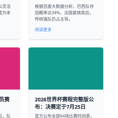
以灵活
根据百度大数据分析，巴西队夺
成为本
冠概率达34%，法国紧随其后，
传统强队仍占主导。
阅读更多
员赛
2026世界杯赛程完整版公
布：决赛定于7月25日
后，队
官方公布全部64场比赛时间表，