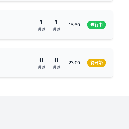
1
1
15:30
进行中
进球
进球
0
0
23:00
待开始
进球
进球