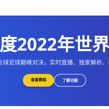
度2022年世
年全球足球巅峰对决，实时直播、独家解析
查看赛程
了解功能