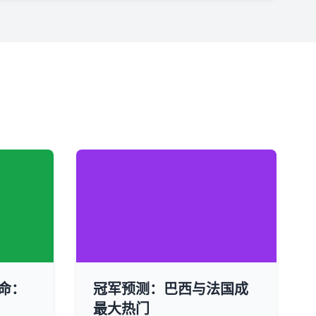
命：
冠军预测：巴西与法国成
最大热门