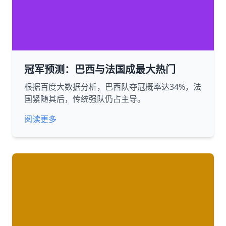
冠军预测：巴西与法国成最大热门
根据百度大数据分析，巴西队夺冠概率达34%，法
国紧随其后，传统强队仍占主导。
阅读更多