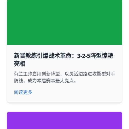
新晋教练引爆战术革命：3-2-5阵型惊艳
亮相
荷兰主帅启用创新阵型，以灵活边路进攻撕裂对手
防线，成为本届赛事最大亮点。
阅读更多