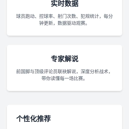
实时数据
球员跑动、控球率、射门次数、犯规统计，每分
钟更新，数据驱动观赛。
专家解说
前国脚与顶级评论员联袂解说，深度分析战术，
带你读懂每一场比赛。
个性化推荐