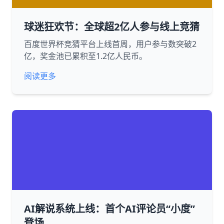
球迷狂欢节：全球超2亿人参与线上竞猜
百度世界杯竞猜平台上线首周，用户参与数突破2
亿，奖金池已累积至1.2亿人民币。
阅读更多
AI解说系统上线：首个AI评论员“小度”
登场