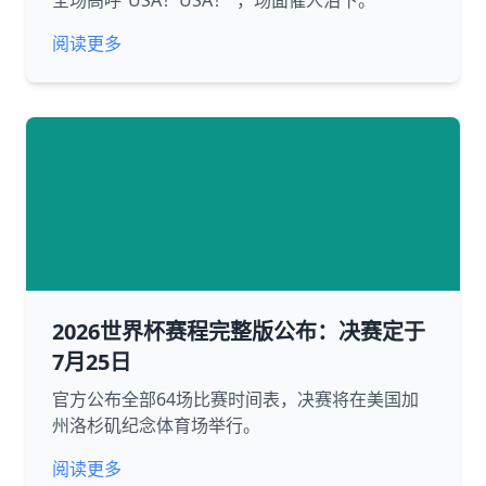
全场高呼“USA！USA！”，场面催人泪下。
阅读更多
2026世界杯赛程完整版公布：决赛定于
7月25日
官方公布全部64场比赛时间表，决赛将在美国加
州洛杉矶纪念体育场举行。
阅读更多