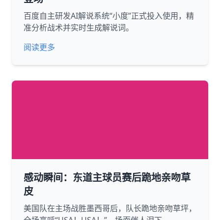
百度自主研发AI解说系统“小度”正式投入使用，精
准分析战术并实时生成解说词。
阅读更多
感动瞬间：东道主球员赛后跪地亲吻草
皮
美国队在主场战胜墨西哥后，队长跪地亲吻草坪，