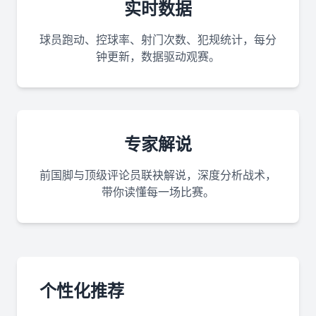
实时数据
球员跑动、控球率、射门次数、犯规统计，每分
钟更新，数据驱动观赛。
专家解说
前国脚与顶级评论员联袂解说，深度分析战术，
带你读懂每一场比赛。
个性化推荐