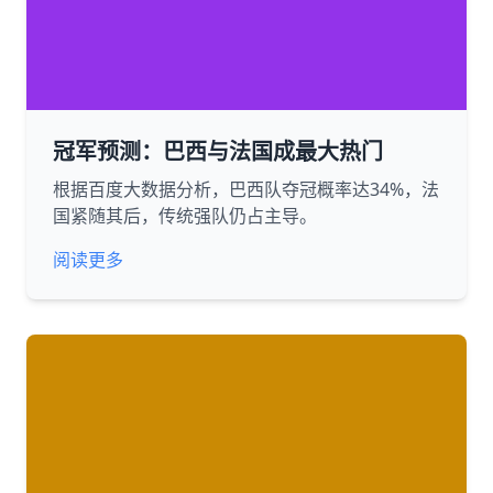
冠军预测：巴西与法国成最大热门
根据百度大数据分析，巴西队夺冠概率达34%，法
国紧随其后，传统强队仍占主导。
阅读更多