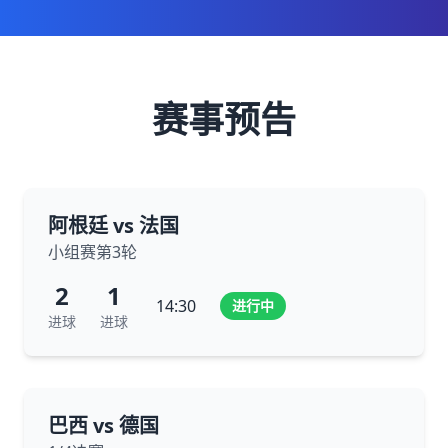
赛事预告
阿根廷 vs 法国
小组赛第3轮
2
1
14:30
进行中
进球
进球
巴西 vs 德国