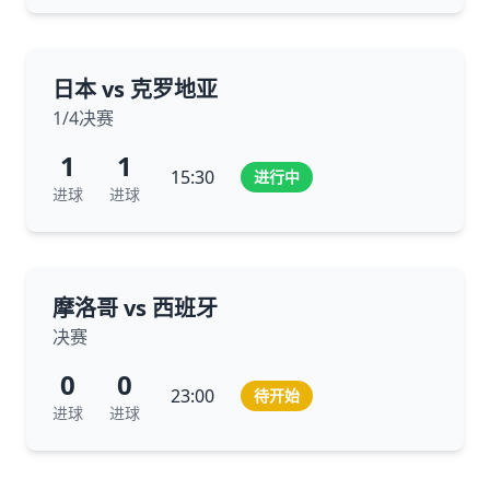
日本 vs 克罗地亚
1/4决赛
1
1
15:30
进行中
进球
进球
摩洛哥 vs 西班牙
决赛
0
0
23:00
待开始
进球
进球