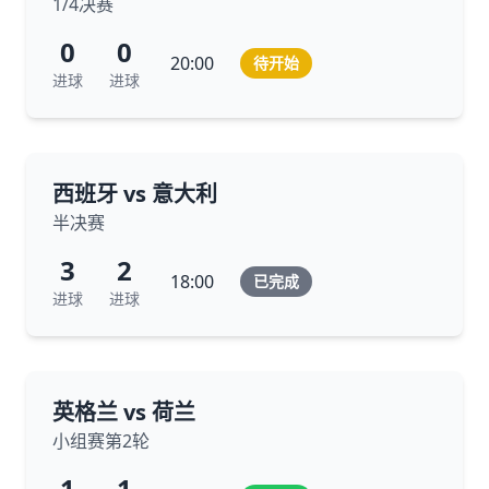
1/4决赛
0
0
20:00
待开始
进球
进球
西班牙 vs 意大利
半决赛
3
2
18:00
已完成
进球
进球
英格兰 vs 荷兰
小组赛第2轮
1
1