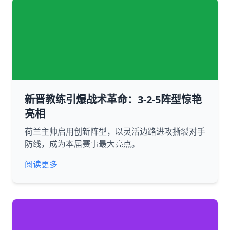
新晋教练引爆战术革命：3-2-5阵型惊艳
亮相
荷兰主帅启用创新阵型，以灵活边路进攻撕裂对手
防线，成为本届赛事最大亮点。
阅读更多