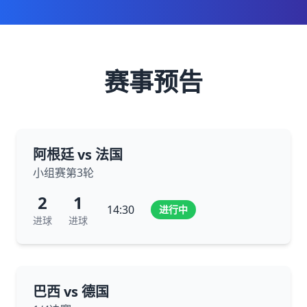
赛事预告
阿根廷 vs 法国
小组赛第3轮
2
1
14:30
进行中
进球
进球
巴西 vs 德国