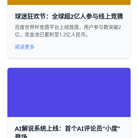
球迷狂欢节：全球超2亿人参与线上竞猜
百度世界杯竞猜平台上线首周，用户参与数突破2
亿，奖金池已累积至1.2亿人民币。
阅读更多
AI解说系统上线：首个AI评论员“小度”
登场