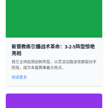
新晋教练引爆战术革命：3-2-5阵型惊艳
亮相
荷兰主帅启用创新阵型，以灵活边路进攻撕裂对手
防线，成为本届赛事最大亮点。
阅读更多