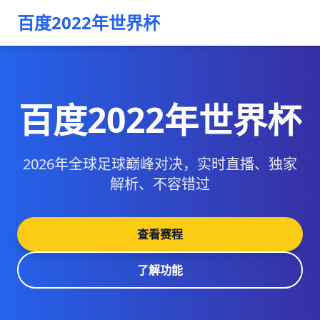
百度2022年世界杯
百度2022年世界杯
2026年全球足球巅峰对决，实时直播、独家
解析、不容错过
查看赛程
了解功能