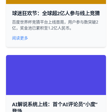
球迷狂欢节：全球超2亿人参与线上竞猜
百度世界杯竞猜平台上线首周，用户参与数突破2
亿，奖金池已累积至1.2亿人民币。
阅读更多
AI解说系统上线：首个AI评论员“小度”
登场