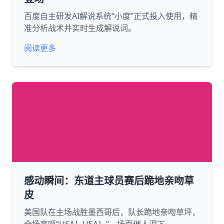
百度自主研发AI解说系统“小度”正式投入使用，精
准分析战术并实时生成解说词。
阅读更多
感动瞬间：东道主球员赛后跪地亲吻草
皮
美国队在主场战胜墨西哥后，队长跪地亲吻草坪，