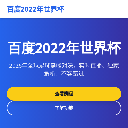
百度2022年世界杯
百度2022年世界杯
2026年全球足球巅峰对决，实时直播、独家
解析、不容错过
查看赛程
了解功能