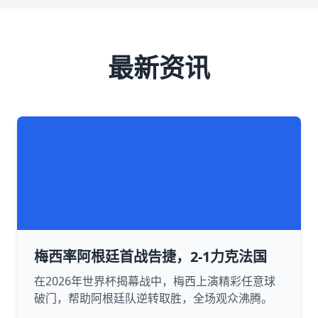
最新资讯
梅西率阿根廷首战告捷，2-1力克法国
在2026年世界杯揭幕战中，梅西上演精彩任意球
破门，帮助阿根廷队逆转取胜，全场观众沸腾。