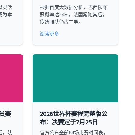
以灵活
根据百度大数据分析，巴西队夺
成为本
冠概率达34%，法国紧随其后，
传统强队仍占主导。
阅读更多
员赛
2026世界杯赛程完整版公
布：决赛定于7月25日
后，队
官方公布全部64场比赛时间表，