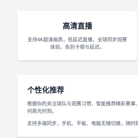
高清直播
支持4K超清画质，低延迟直播，全球同步观赛
体验，告别卡顿与延迟。
个性化推荐
根据你的关注球队与观赛习惯，智能推荐精彩赛事
何高光时刻。
支持多端同步，手机、平板、电脑无缝切换，随时