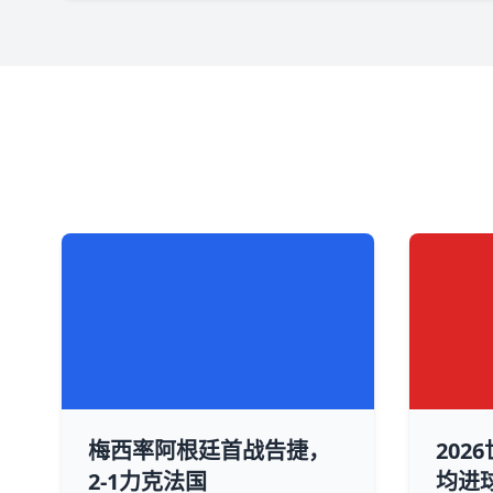
梅西率阿根廷首战告捷，
202
2-1力克法国
均进