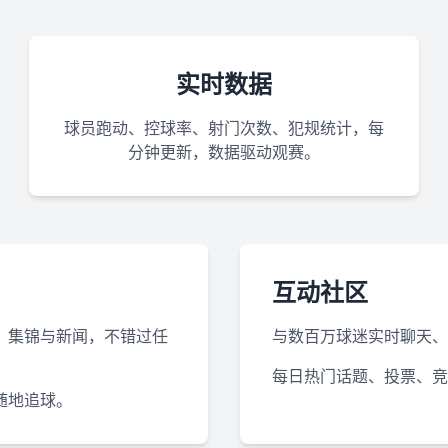
实时数据
球员跑动、控球率、射门次数、犯规统计，每
分钟更新，数据驱动观赛。
互动社区
、集锦与新闻，不错过任
与数百万球迷实时聊天、
每日热门话题、投票、竞
随地追球。