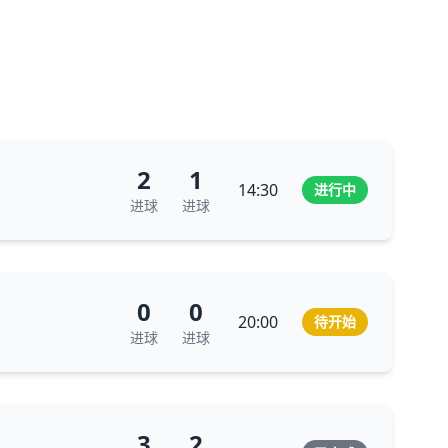
2
1
14:30
进行中
进球
进球
0
0
20:00
待开始
进球
进球
3
2