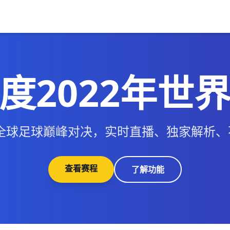
度2022年世
年全球足球巅峰对决，实时直播、独家解析
查看赛程
了解功能