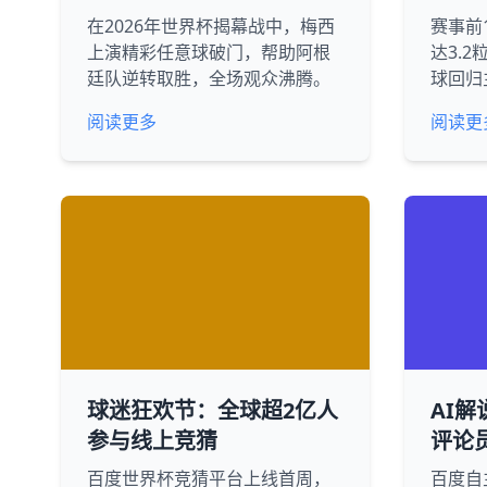
在2026年世界杯揭幕战中，梅西
赛事前
上演精彩任意球破门，帮助阿根
达3.
廷队逆转取胜，全场观众沸腾。
球回归
阅读更多
阅读更
球迷狂欢节：全球超2亿人
AI解
参与线上竞猜
评论
百度世界杯竞猜平台上线首周，
百度自